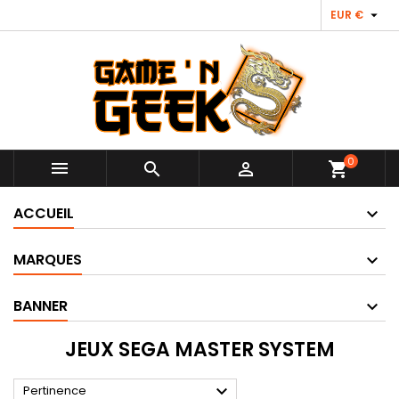

EUR €
0



shopping_cart
ACCUEIL
MARQUES
BANNER
JEUX SEGA MASTER SYSTEM

Pertinence