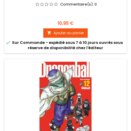
Commentaire(s):
0
Prix
10,95 €
Ajouter au panier


Sur Commande - expédié sous 7 à 10 jours ouvrés sous
réserve de disponibilité chez l'éditeur