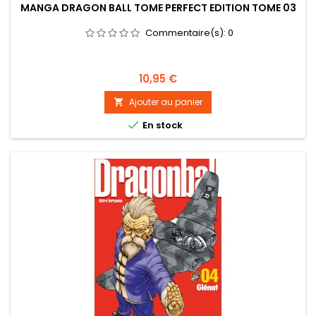
MANGA DRAGON BALL TOME PERFECT EDITION TOME 03
Commentaire(s):
0
Prix
10,95 €
Ajouter au panier


En stock