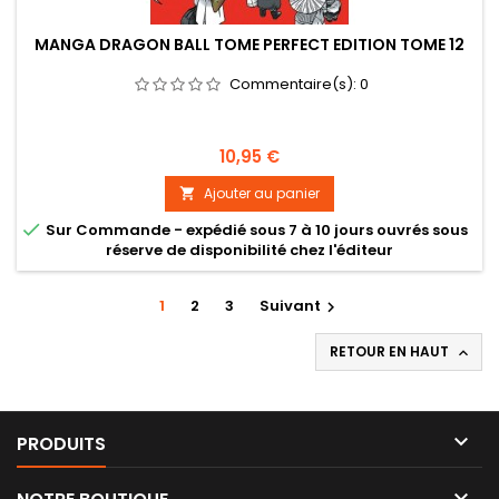
MANGA DRAGON BALL TOME PERFECT EDITION TOME 12
Commentaire(s):
0
Prix
10,95 €
Ajouter au panier


Sur Commande - expédié sous 7 à 10 jours ouvrés sous
réserve de disponibilité chez l'éditeur
1
2
3
Suivant

RETOUR EN HAUT


PRODUITS
