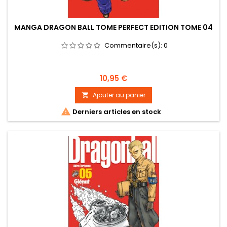
MANGA DRAGON BALL TOME PERFECT EDITION TOME 04
Commentaire(s):
0
Prix
10,95 €
Ajouter au panier


Derniers articles en stock