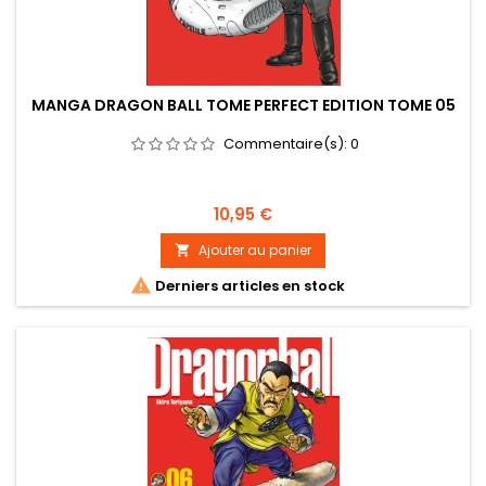
MANGA DRAGON BALL TOME PERFECT EDITION TOME 05
Commentaire(s):
0
Prix
10,95 €
Ajouter au panier


Derniers articles en stock