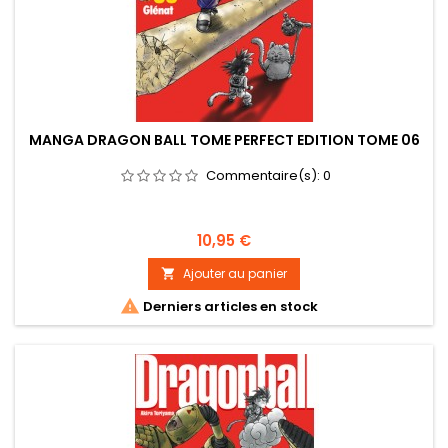
MANGA DRAGON BALL TOME PERFECT EDITION TOME 06
Commentaire(s):
0
Prix
10,95 €
Ajouter au panier


Derniers articles en stock