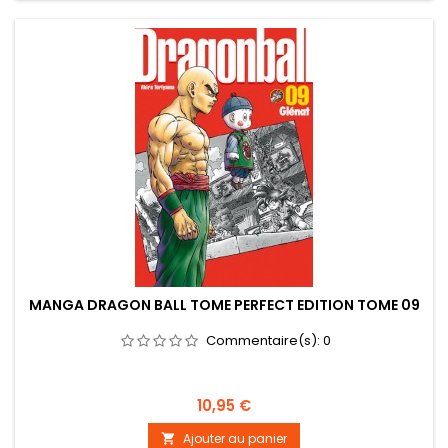
MANGA DRAGON BALL TOME PERFECT EDITION TOME 09
Commentaire(s):
0
Prix
10,95 €
Ajouter au panier
