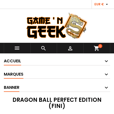

EUR €
0



shopping_cart
ACCUEIL
MARQUES
BANNER
DRAGON BALL PERFECT EDITION
(FINI)