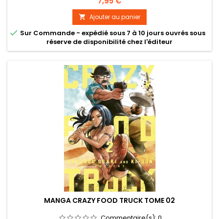
Prix
7,95 €
Ajouter au panier


Sur Commande - expédié sous 7 à 10 jours ouvrés sous
réserve de disponibilité chez l'éditeur
MANGA CRAZY FOOD TRUCK TOME 02
Commentaire(s):
0