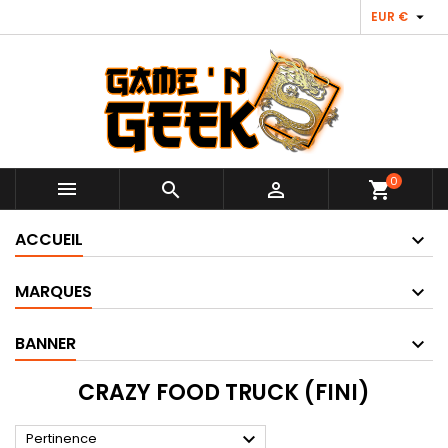

EUR €
0



shopping_cart
ACCUEIL
MARQUES
BANNER
CRAZY FOOD TRUCK (FINI)

Pertinence