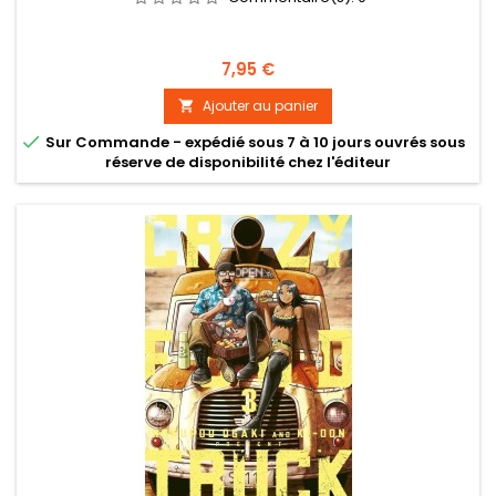
Prix
7,95 €
Ajouter au panier


Sur Commande - expédié sous 7 à 10 jours ouvrés sous
réserve de disponibilité chez l'éditeur