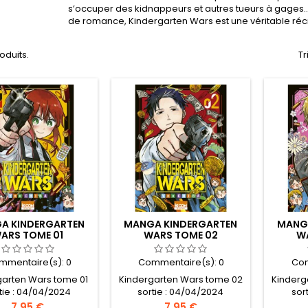
s’occuper des kidnappeurs et autres tueurs à gages
de romance, Kindergarten Wars est une véritable récré
roduits.
Tr
A KINDERGARTEN
MANGA KINDERGARTEN
MANG
ARS TOME 01
WARS TOME 02
W
mmentaire(s):
0
Commentaire(s):
0
Com
garten Wars tome 01
Kindergarten Wars tome 02
Kinderg
tie : 04/04/2024
sortie : 04/04/2024
sor
Prix
Prix
7,95 €
7,95 €