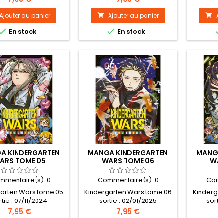
Ajouter au panier
Ajouter au panier




En stock
En stock
A KINDERGARTEN
MANGA KINDERGARTEN
MANG
ARS TOME 05
WARS TOME 06
W
mmentaire(s):
0
Commentaire(s):
0
Com
garten Wars tome 05
Kindergarten Wars tome 06
Kinderg
rtie : 07/11/2024
sortie : 02/01/2025
sor
Prix
Prix
7,95 €
7,95 €