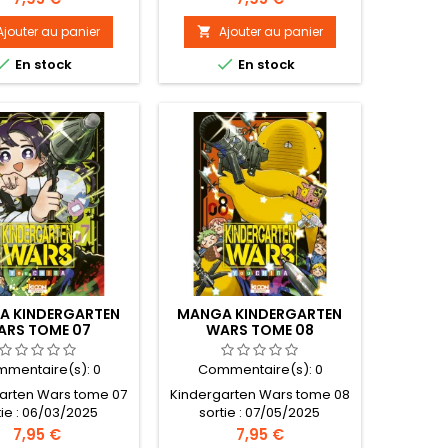
Ajouter au panier
Ajouter au panier



En stock
En stock
A KINDERGARTEN
MANGA KINDERGARTEN
ARS TOME 07
WARS TOME 08
mentaire(s):
0
Commentaire(s):
0
arten Wars tome 07
Kindergarten Wars tome 08
tie : 06/03/2025
sortie : 07/05/2025
Prix
Prix
7,95 €
7,95 €