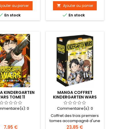
Ajouter au panier
Ajouter au panier



En stock
En stock
A KINDERGARTEN
MANGA COFFRET
ARS TOME 11
KINDERGARTEN WARS
2024 - TOME 01-02-03
mentaire(s):
0
Commentaire(s):
0
Coffret des trois premiers
tomes accompagné d'une
planche de stickers en
Prix
Prix
7,95 €
23,85 €