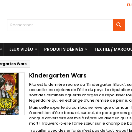
EU

JEUX VIDÉO
PRODUITS DÉRIVÉS
TEXTILE / MAROQU
ergarten Wars
Kindergarten Wars
Rita est la dernière recrue du “Kindergarten Black”, 
accueille les rejetons de l’élite du pays. La réputati
sont des criminels aguerris chargés de repousser tou
légendaire qui, en échange d’une remise de peine,
Mais cette experte du combat ne rêve que d’amour ! Pou
à condition d’être beau et, surtout, de partager ses 
chaque adversaire est mis à l’épreuve avec un quiz s
mort ! Trouvera-t-elle l’âme sœur sur le champ de bat
Travailler avec des enfants n’est pas de tout repos ! E