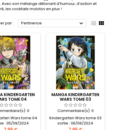
… Avec son mélange détonant d’humour, d’action et
, les cocktails molotov en plus !



ier par :
Pertinence
A KINDERGARTEN
MANGA KINDERGARTEN
ARS TOME 04
WARS TOME 03
mentaire(s):
0
Commentaire(s):
0
arten Wars tome 04
Kindergarten Wars tome 03
tie : 05/09/2024
sortie : 06/06/2024
Prix
Prix
7,95 €
7,95 €