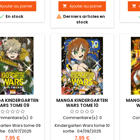
Ajouter au panier
Ajouter au panier




En stock
Derniers articles en
stock
A KINDERGARTEN
MANGA KINDERGARTEN
MANG
ARS TOME 09
WARS TOME 10
W
mmentaire(s):
0
Commentaire(s):
0
Com
garten Wars tome 09
Kindergarten Wars tome 10
tie : 03/07/2025
sortie : 04/09/2025
Prix
Prix
7,95 €
7,95 €