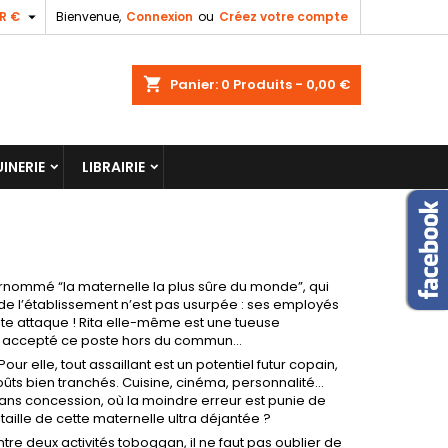

R €
Bienvenue,
Connexion
ou
Créez votre compte
shopping_cart
Panier:
0
Produits - 0,00 €
INERIE
LIBRAIRIE
surnommé “la maternelle la plus sûre du monde”, qui
on de l’établissement n’est pas usurpée : ses employés
te attaque ! Rita elle-même est une tueuse
 a accepté ce poste hors du commun…
r elle, tout assaillant est un potentiel futur copain,
goûts bien tranchés. Cuisine, cinéma, personnalité…
ans concession, où la moindre erreur est punie de
aille de cette maternelle ultra déjantée ?
ntre deux activités toboggan, il ne faut pas oublier de