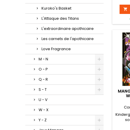
Kuroko's Basket

L'Attaque des Titans
L'extraordinaire apothicaire
Les carnets de l'apothicaire
Love Fragrance
M - N
O - P
Q - R
S - T
MANG
W
U - V
Co
W - X
Kinder
so
Y - Z