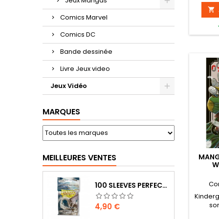
Jeux Mangas

Comics Marvel
Comics DC
Bande dessinée
Livre Jeux video
Jeux Vidéo
MARQUES
MANG
MEILLEURES VENTES
W
Co
100 SLEEVES PERFECT-FIT DRAGON SHIELD TRANSPARENT 63X88 MM
Kinder
sor
Prix
4,90 €