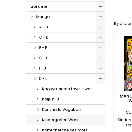
Librairie
Manga
Il y a 12 p
A - B
C - D
E - F
G - H
I - J
K - L
Kaguya-sama Love is war
MANG
Kaiju n°8
W
Kenshin le Vagabon
Co
Kinder
Kindergarten Wars
sor
Komi cherche ses mots