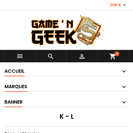

EUR €
0



shopping_cart
ACCUEIL
MARQUES
BANNER
K - L