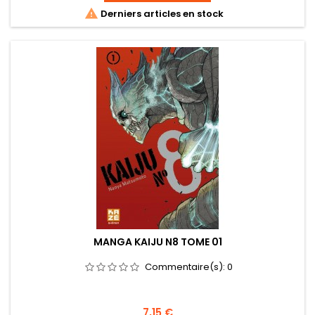

Derniers articles en stock
MANGA KAIJU N8 TOME 01
Commentaire(s):
0
Prix
7,15 €