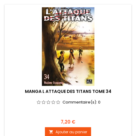
MANGA L ATTAQUE DES TITANS TOME 34
Commentaire(s):
0
Prix
7,20 €
Ajouter au panier
