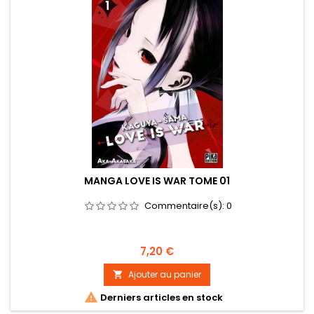
MANGA LOVE IS WAR TOME 01
Commentaire(s):
0
Prix
7,20 €
Ajouter au panier


Derniers articles en stock