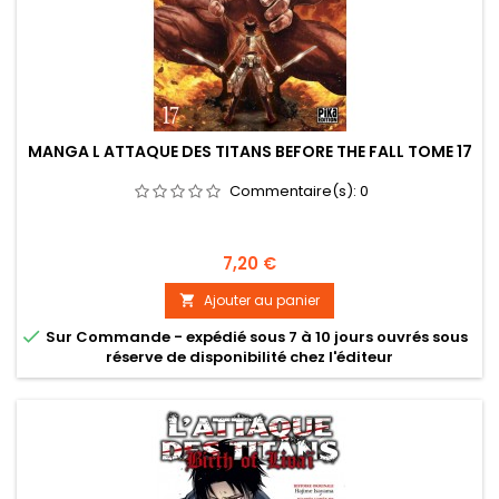
MANGA L ATTAQUE DES TITANS BEFORE THE FALL TOME 17
Commentaire(s):
0
Prix
7,20 €
Ajouter au panier


Sur Commande - expédié sous 7 à 10 jours ouvrés sous
réserve de disponibilité chez l'éditeur