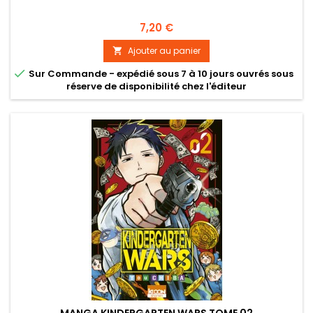
Prix
7,20 €
Ajouter au panier


Sur Commande - expédié sous 7 à 10 jours ouvrés sous
réserve de disponibilité chez l'éditeur