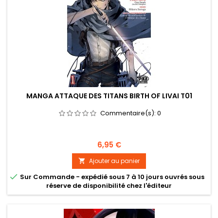
MANGA ATTAQUE DES TITANS BIRTH OF LIVAI T01
Commentaire(s):
0
Prix
6,95 €
Ajouter au panier


Sur Commande - expédié sous 7 à 10 jours ouvrés sous
réserve de disponibilité chez l'éditeur