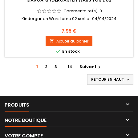
MANGA KINDERGARTEN WARS TOME 02
Commentaire(s):
0
Kindergarten Wars tome 02 sortie : 04/04/2024
Prix
7,95 €
Ajouter au panier


En stock
1
2
3
…
14
Suivant

RETOUR EN HAUT


PRODUITS

NOTRE BOUTIQUE

VOTRE COMPTE