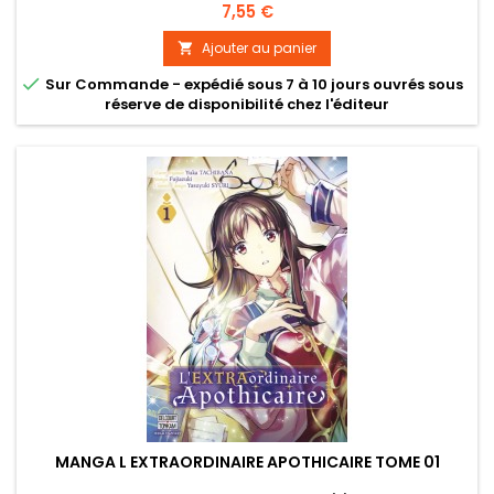
Prix
7,55 €
Ajouter au panier


Sur Commande - expédié sous 7 à 10 jours ouvrés sous
réserve de disponibilité chez l'éditeur
MANGA L EXTRAORDINAIRE APOTHICAIRE TOME 01