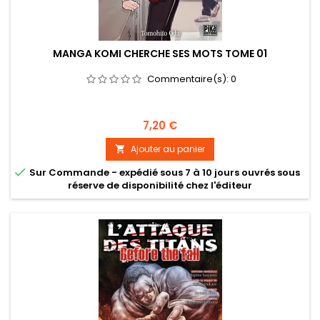
MANGA KOMI CHERCHE SES MOTS TOME 01
Commentaire(s):
0
Prix
7,20 €
Ajouter au panier


Sur Commande - expédié sous 7 à 10 jours ouvrés sous
réserve de disponibilité chez l'éditeur