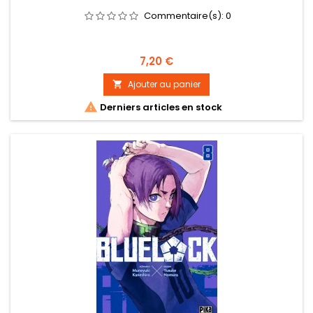
Commentaire(s):
0
Prix
7,20 €
Ajouter au panier


Derniers articles en stock