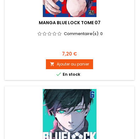
MANGA BLUE LOCK TOME 07
Commentaire(s):
0
Prix
7,20 €
Ajouter au panier


En stock