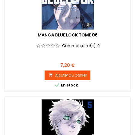
MANGA BLUE LOCK TOME 06
Commentaire(s):
0
Prix
7,20 €
Ajouter au panier


En stock