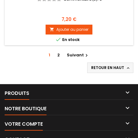
Prix
7,20 €
Ajouter au panier


En stock
1
2
Suivant

RETOUR EN HAUT


PRODUITS

NOTRE BOUTIQUE

VOTRE COMPTE