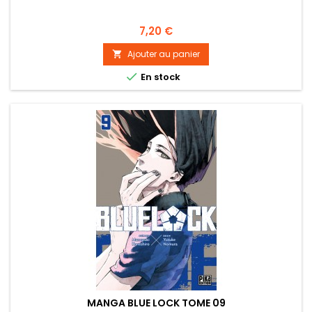
Prix
7,20 €
Ajouter au panier


En stock
MANGA BLUE LOCK TOME 09