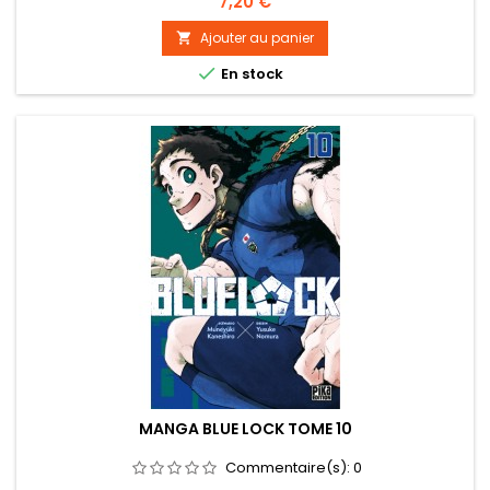
Prix
7,20 €
Ajouter au panier


En stock
MANGA BLUE LOCK TOME 10
Commentaire(s):
0