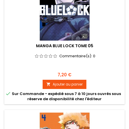
MANGA BLUE LOCK TOME 05
Commentaire(s):
0
Prix
7,20 €
Ajouter au panier


Sur Commande - expédié sous 7 à 10 jours ouvrés sous
réserve de disponibilité chez l'éditeur