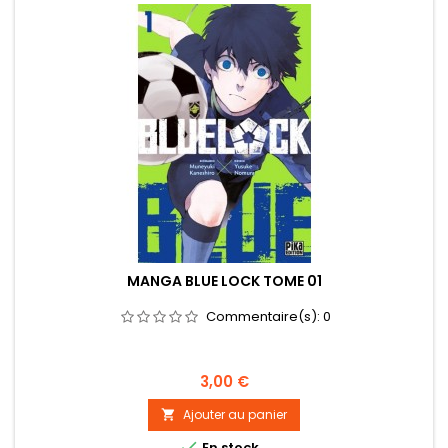
MANGA BLUE LOCK TOME 01
Commentaire(s):
0
Prix
3,00 €
Ajouter au panier


En stock