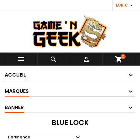

EUR €
0



shopping_cart
ACCUEIL
MARQUES
BANNER
BLUE LOCK

Pertinence