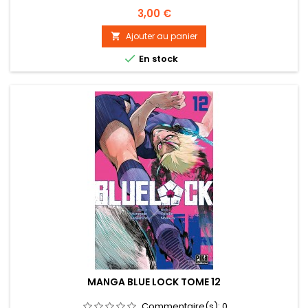
Prix
3,00 €
Ajouter au panier


En stock
MANGA BLUE LOCK TOME 12
Commentaire(s):
0