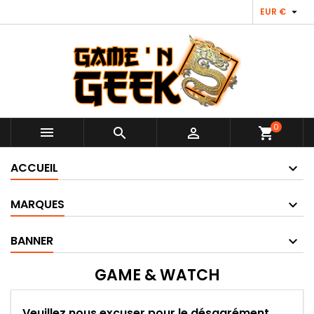

EUR €
0



shopping_cart
ACCUEIL
MARQUES
BANNER
GAME & WATCH
Veuillez nous excuser pour le désagrément.