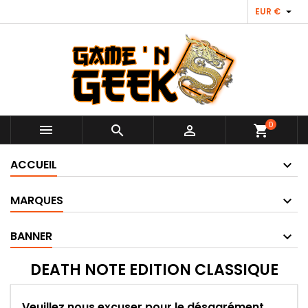

EUR €
0



shopping_cart
ACCUEIL
MARQUES
BANNER
DEATH NOTE EDITION CLASSIQUE
Veuillez nous excuser pour le désagrément.