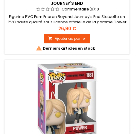
JOURNEY'S END
Commentaire(s):
0
Figurine PVC Fern Frieren Beyond Journey's End Statuette en
PVC haute qualité sous licence officielle de la gamme Flower
Garden. Taille : 18 cm environ
Prix
26,90 €
Ajouter au panier


Derniers articles en stock