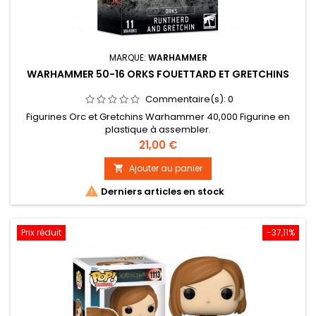
MARQUE:
WARHAMMER
WARHAMMER 50-16 ORKS FOUETTARD ET GRETCHINS
Commentaire(s):
0
Figurines Orc et Gretchins Warhammer 40,000 Figurine en
plastique à assembler.
Prix
21,00 €
Ajouter au panier


Derniers articles en stock
Prix réduit
-37,11%