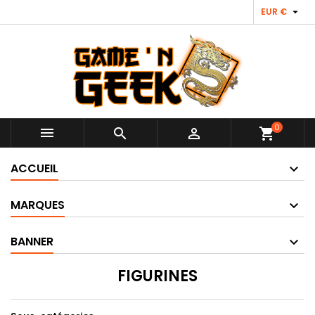

EUR €
0



shopping_cart
ACCUEIL
MARQUES
BANNER
FIGURINES