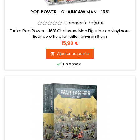
POP POWER - CHAINSAW MAN - 1681
Commentaire(s):
0
Funko Pop Power - 1681 Chainsaw Man Figurine en vinyl sous
licence officielle Taille : environ 9 cm
Prix
15,90 €
Ajouter au panier


En stock