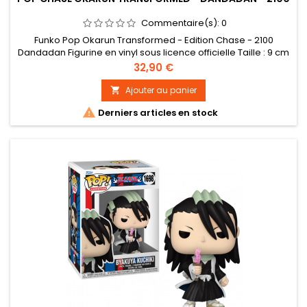
Commentaire(s):
0
Funko Pop Okarun Transformed - Edition Chase - 2100
Dandadan Figurine en vinyl sous licence officielle Taille : 9 cm
environ
Prix
32,90 €
Ajouter au panier


Derniers articles en stock