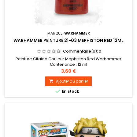
MARQUE:
WARHAMMER
WARHAMMER PEINTURE 21-03 MEPHISTON RED 12ML
Commentaire(s):
0
Peinture Citaled Couleur Mephiston Red Warhammer
Contenance : 12 ml
Prix
3,60 €
Ajouter au panier


En stock