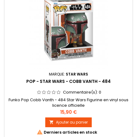
MARQUE:
STAR WARS
POP - STAR WARS - COBB VANTH - 484
Commentaire(s):
0
Funko Pop Cobb Vanth - 484 Star Wars Figurine en vinyl sous
licence officielle
Prix
15,90 €
Ajouter au panier


Derniers articles en stock