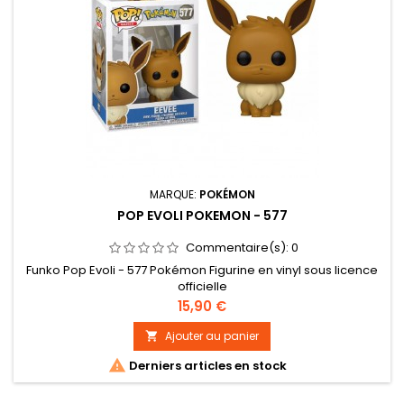
MARQUE:
POKÉMON
POP EVOLI POKEMON - 577
Commentaire(s):
0
Funko Pop Evoli - 577 Pokémon Figurine en vinyl sous licence
officielle
Prix
15,90 €
Ajouter au panier


Derniers articles en stock