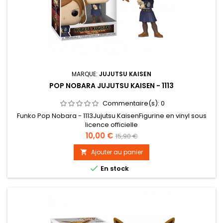
MARQUE:
JUJUTSU KAISEN
POP NOBARA JUJUTSU KAISEN - 1113
Commentaire(s):
0
Funko Pop Nobara - 1113Jujutsu KaisenFigurine en vinyl sous
licence officielle
Prix
Prix
10,00 €
15,90 €
de
Ajouter au panier

base

En stock