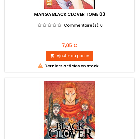
MANGA BLACK CLOVER TOME 03
Commentaire(s):
0
Prix
7,05 €
Ajouter au panier


Derniers articles en stock