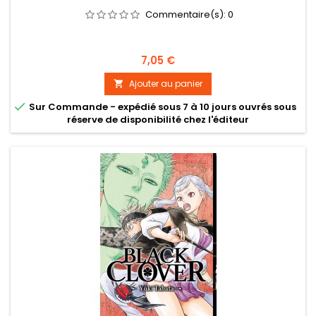
Commentaire(s):
0
Prix
7,05 €
Ajouter au panier


Sur Commande - expédié sous 7 à 10 jours ouvrés sous
réserve de disponibilité chez l'éditeur