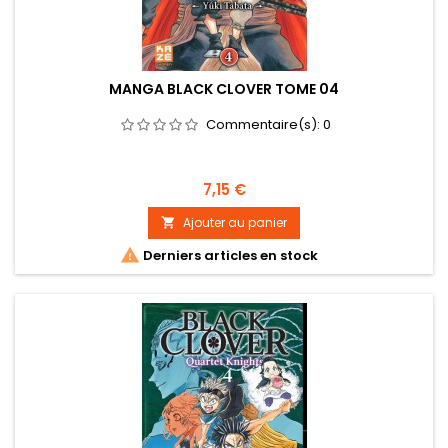
MANGA BLACK CLOVER TOME 04
Commentaire(s):
0
Prix
7,15 €
Ajouter au panier


Derniers articles en stock