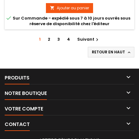
Ajouter au panier


Sur Commande - expédié sous 7 à 10 jours ouvrés sous
réserve de disponibilité chez l'éditeur
1
2
3
4
Suivant

RETOUR EN HAUT


PRODUITS

NOTRE BOUTIQUE

VOTRE COMPTE

CONTACT