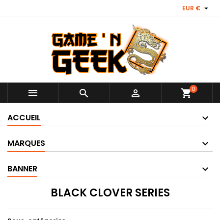

EUR €
0



shopping_cart
ACCUEIL
MARQUES
BANNER
BLACK CLOVER SERIES