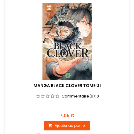
MANGA BLACK CLOVER TOME 01
Commentaire(s):
0
Prix
7,05 €
Ajouter au panier
