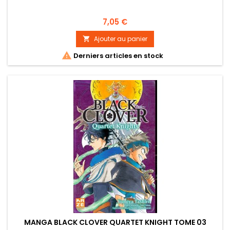
Prix
7,05 €
Ajouter au panier


Derniers articles en stock
MANGA BLACK CLOVER QUARTET KNIGHT TOME 03