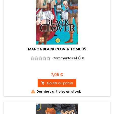
MANGA BLACK CLOVER TOME 05
Commentaire(s):
0
Prix
7,05 €
Ajouter au panier


Derniers articles en stock