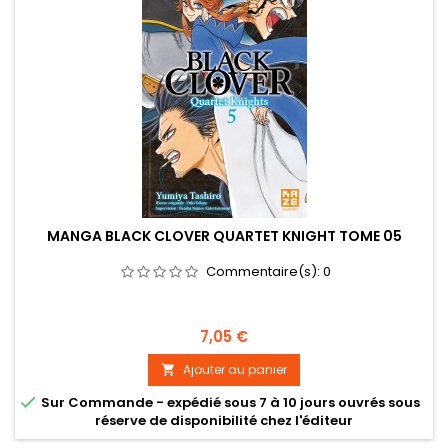
MANGA BLACK CLOVER QUARTET KNIGHT TOME 05
Commentaire(s):
0
Prix
7,05 €
Ajouter au panier


Sur Commande - expédié sous 7 à 10 jours ouvrés sous
réserve de disponibilité chez l'éditeur