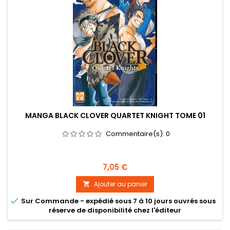
MANGA BLACK CLOVER QUARTET KNIGHT TOME 01
Commentaire(s):
0
Prix
7,05 €
Ajouter au panier


Sur Commande - expédié sous 7 à 10 jours ouvrés sous
réserve de disponibilité chez l'éditeur