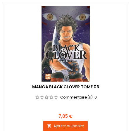
MANGA BLACK CLOVER TOME 06
Commentaire(s):
0
Prix
7,05 €
Ajouter au panier
