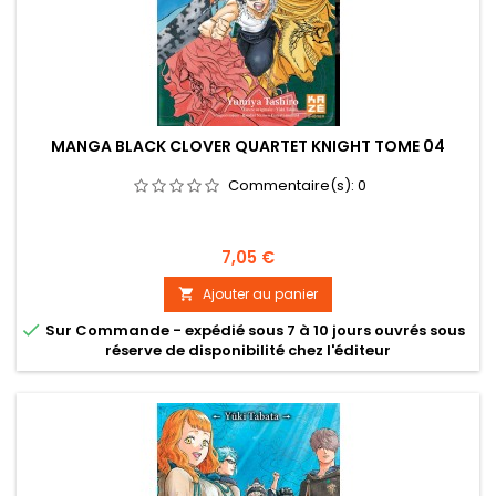
MANGA BLACK CLOVER QUARTET KNIGHT TOME 04
Commentaire(s):
0
Prix
7,05 €
Ajouter au panier


Sur Commande - expédié sous 7 à 10 jours ouvrés sous
réserve de disponibilité chez l'éditeur