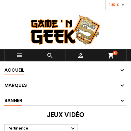

EUR €
0



shopping_cart
ACCUEIL
MARQUES
BANNER
JEUX VIDÉO

Pertinence