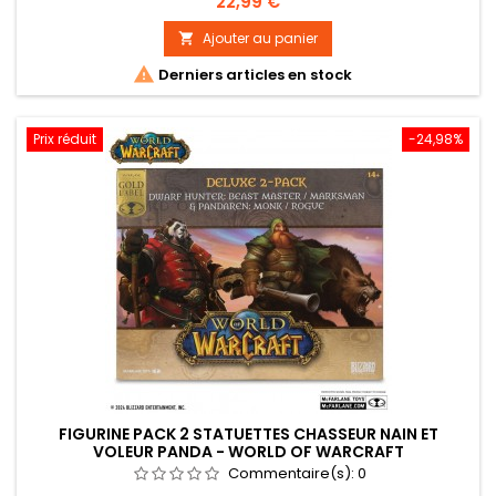
Prix
22,99 €
mystère, modèle aléatoire. Taille : environ 8,5cm Produit 100%
officiel
Ajouter au panier


Derniers articles en stock
Prix réduit
-24,98%
FIGURINE PACK 2 STATUETTES CHASSEUR NAIN ET
VOLEUR PANDA - WORLD OF WARCRAFT
Commentaire(s):
0