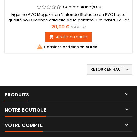
Commentaire(s):
0
Figurine PVC Mega-man Nintendo Statuette en PVC haute
qualité sous licence officielle de la gamme Luminasta. Taille :
19 cm environ
Prix
Prix
20,00 €
29,90 €
de
Ajouter au panier

base

Derniers articles en stock
RETOUR EN HAUT


PRODUITS

NOTRE BOUTIQUE

VOTRE COMPTE