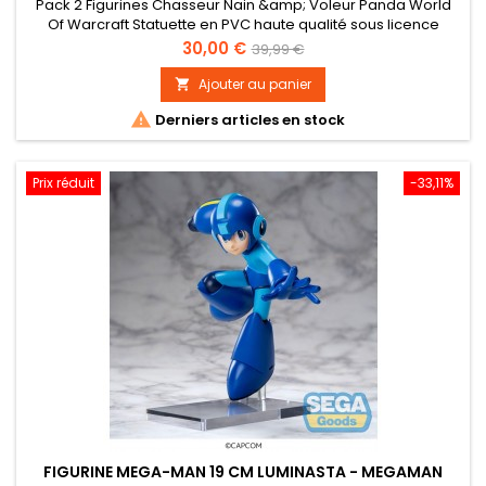
Pack 2 Figurines Chasseur Nain &amp; Voleur Panda World
Of Warcraft Statuette en PVC haute qualité sous licence
officielle. Taille : 15 cm environ
Prix
Prix
30,00 €
39,99 €
de
Ajouter au panier

base

Derniers articles en stock
Prix réduit
-33,11%
FIGURINE MEGA-MAN 19 CM LUMINASTA - MEGAMAN