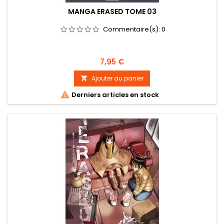
MANGA ERASED TOME 03
Commentaire(s):
0
Prix
7,95 €
Ajouter au panier


Derniers articles en stock