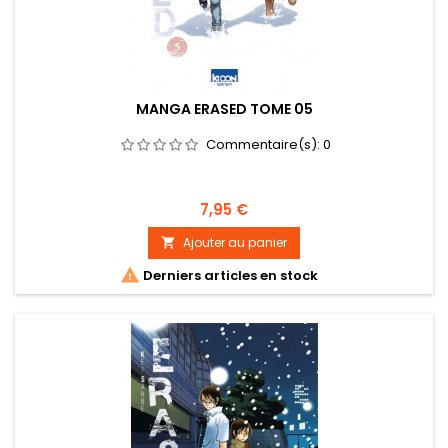
MANGA ERASED TOME 05
Commentaire(s):
0
Prix
7,95 €
Ajouter au panier


Derniers articles en stock