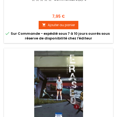
Prix
7,95 €
Ajouter au panier


Sur Commande - expédié sous 7 à 10 jours ouvrés sous
réserve de disponibilité chez l'éditeur