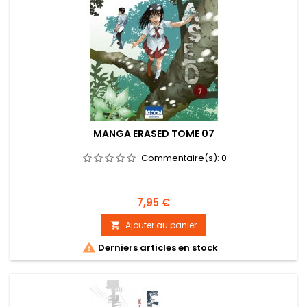
MANGA ERASED TOME 07
Commentaire(s):
0
Prix
7,95 €
Ajouter au panier


Derniers articles en stock