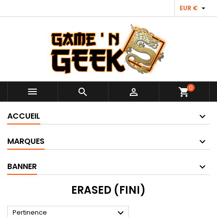

EUR €
0



shopping_cart
ACCUEIL
MARQUES
BANNER
ERASED (FINI)

Pertinence