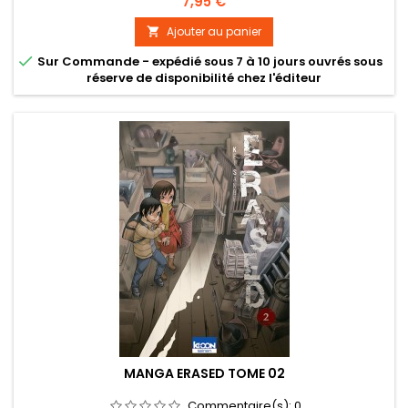
Prix
7,95 €
Ajouter au panier


Sur Commande - expédié sous 7 à 10 jours ouvrés sous
réserve de disponibilité chez l'éditeur
MANGA ERASED TOME 02
Commentaire(s):
0