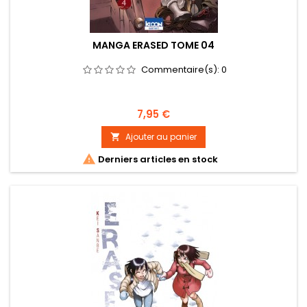
MANGA ERASED TOME 04
Commentaire(s):
0
Prix
7,95 €
Ajouter au panier


Derniers articles en stock