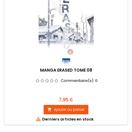
MANGA ERASED TOME 08
Commentaire(s):
0
Prix
7,95 €
Ajouter au panier


Derniers articles en stock