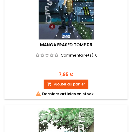
MANGA ERASED TOME 06
Commentaire(s):
0
Prix
7,95 €
Ajouter au panier


Derniers articles en stock