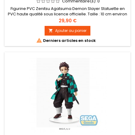
Commentaire(s):
0
Figurine PVC Zenitsu Agatsuma Demon Slayer Statuette en
PVC haute qualité sous licence officielle. Taille : 10 cm environ
Prix
29,90 €
Ajouter au panier


Derniers articles en stock