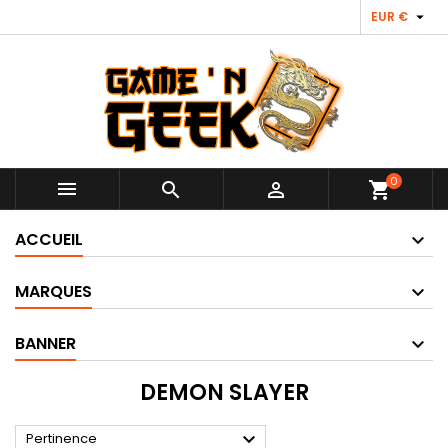

EUR €
0



shopping_cart
ACCUEIL
MARQUES
BANNER
DEMON SLAYER

Pertinence