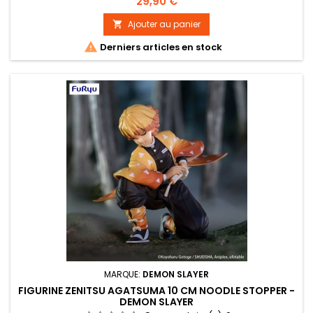
Prix
29,90 €
Ajouter au panier


Derniers articles en stock
MARQUE:
DEMON SLAYER
FIGURINE ZENITSU AGATSUMA 10 CM NOODLE STOPPER -
DEMON SLAYER