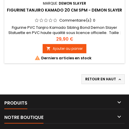
MARQUE:
DEMON SLAYER
FIGURINE TANJIRO KAMADO 20 CM SPM - DEMON SLAYER
Commentaire(s):
0
Figurine PVC Tanjiro Kamado Sibling Bond Demon Slayer
Statuette en PVC haute qualité sous licence officielle. Taille :
20 cm environ Possibilité de l'associer à la figurine de Nezuko
Prix
29,90 €
Ajouter au panier


Derniers articles en stock
RETOUR EN HAUT


PRODUITS

NOTRE BOUTIQUE