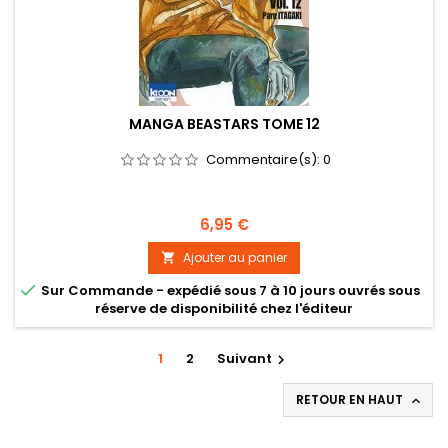
MANGA BEASTARS TOME 12
Commentaire(s):
0
Prix
6,95 €
Ajouter au panier


Sur Commande - expédié sous 7 à 10 jours ouvrés sous
réserve de disponibilité chez l'éditeur
1
2
Suivant

RETOUR EN HAUT
