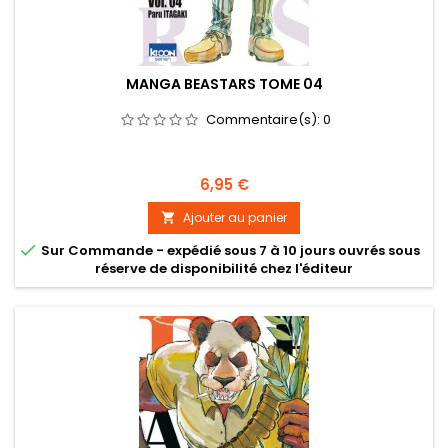
MANGA BEASTARS TOME 04
Commentaire(s):
0
Prix
6,95 €
Ajouter au panier


Sur Commande - expédié sous 7 à 10 jours ouvrés sous
réserve de disponibilité chez l'éditeur