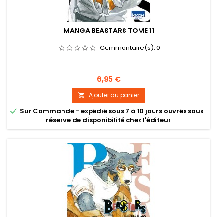
MANGA BEASTARS TOME 11
Commentaire(s):
0
Prix
6,95 €
Ajouter au panier


Sur Commande - expédié sous 7 à 10 jours ouvrés sous
réserve de disponibilité chez l'éditeur