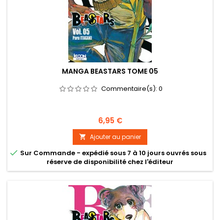
MANGA BEASTARS TOME 05
Commentaire(s):
0
Prix
6,95 €
Ajouter au panier


Sur Commande - expédié sous 7 à 10 jours ouvrés sous
réserve de disponibilité chez l'éditeur