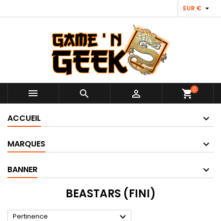

EUR €
0



shopping_cart
ACCUEIL
MARQUES
BANNER
BEASTARS (FINI)

Pertinence