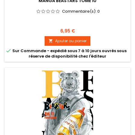
MANGA BEASTARS TOME 10
Commentaire(s):
0
Prix
6,95 €
Ajouter au panier


Sur Commande - expédié sous 7 à 10 jours ouvrés sous
réserve de disponibilité chez l'éditeur