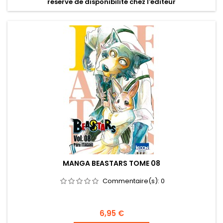
réserve de disponibilité chez l'éditeur
MANGA BEASTARS TOME 08
Commentaire(s):
0
Prix
6,95 €