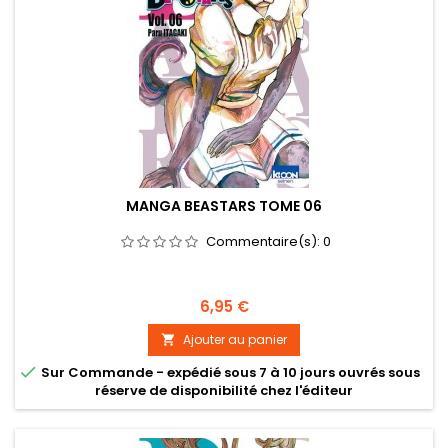
MANGA BEASTARS TOME 06
Commentaire(s):
0
Prix
6,95 €
Ajouter au panier


Sur Commande - expédié sous 7 à 10 jours ouvrés sous
réserve de disponibilité chez l'éditeur