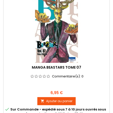
MANGA BEASTARS TOME 07
Commentaire(s):
0
Prix
6,95 €
Ajouter au panier


Sur Commande - expédié sous 7 à 10 jours ouvrés sous