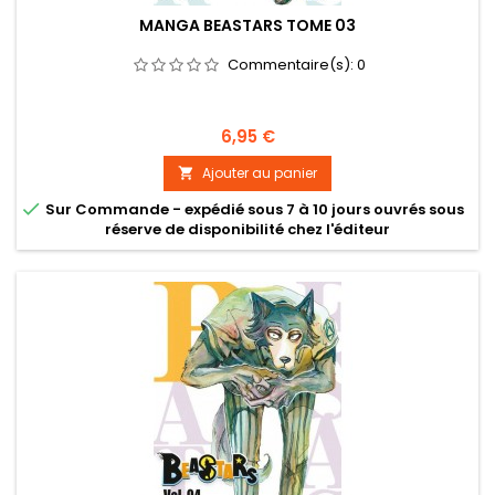
MANGA BEASTARS TOME 03
Commentaire(s):
0
Prix
6,95 €
Ajouter au panier


Sur Commande - expédié sous 7 à 10 jours ouvrés sous
réserve de disponibilité chez l'éditeur