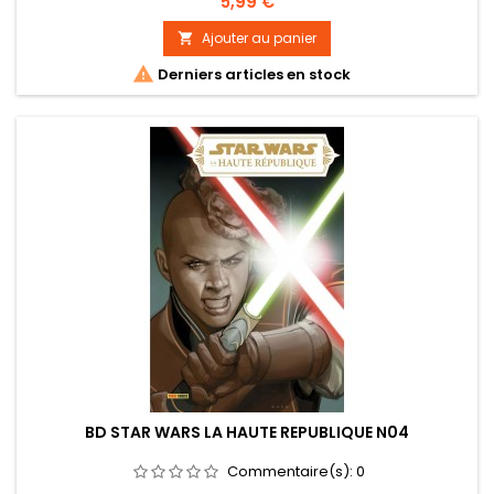
Prix
5,99 €
Ajouter au panier


Derniers articles en stock
BD STAR WARS LA HAUTE REPUBLIQUE N04
Commentaire(s):
0