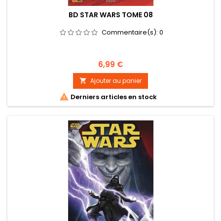
BD STAR WARS TOME 08
Commentaire(s):
0
Prix
6,99 €
Ajouter au panier


Derniers articles en stock