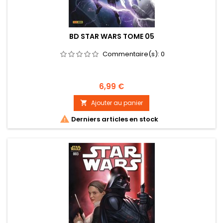
BD STAR WARS TOME 05
Commentaire(s):
0
Prix
6,99 €
Ajouter au panier


Derniers articles en stock