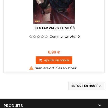
BD STAR WARS TOME 03
Commentaire(s):
0
Prix
6,99 €
Ajouter au panier


Derniers articles en stock
RETOUR EN HAUT


PRODUITS