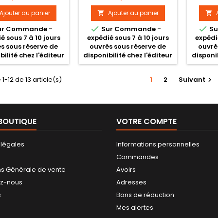
Ajouter au panier
Ajouter au panier




ur Commande -
Sur Commande -
Su
é sous 7 à 10 jours
expédié sous 7 à 10 jours
expédi
s sous réserve de
ouvrés sous réserve de
ouvré
bilité chez l'éditeur
disponibilité chez l'éditeur
disponib
1-12 de 13 article(s)
1
2
Suivant

BOUTIQUE
VOTRE COMPTE
 légales
Informations personnelles
Commandes
ns Générale de vente
Avoirs
ez-nous
Adresses
s
Bons de réduction
Mes alertes