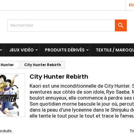
EU

JEUX VIDÉO
PRODUITS DÉRIVÉS
TEXTILE / MAROQU
 Hunter
City Hunter Rebirth
City Hunter Rebirth
Kaori est une inconditionnelle de City Hunter.
aventures aux côtés de son idole, Ryo Saeba. Ma
boulot ennuyeux, elle commence à perdre ses il
Son quotidien morne bascule le jour où, percutée
dans la peau d’une lycéenne dans le Shinjuku d
elle tente le tout pour le tout et trace le fame
roduits.
Tr