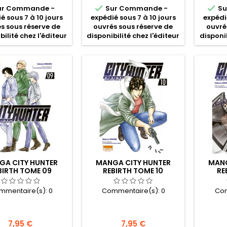


ur Commande -
Sur Commande -
Su
é sous 7 à 10 jours
expédié sous 7 à 10 jours
expédi
s sous réserve de
ouvrés sous réserve de
ouvré
bilité chez l'éditeur
disponibilité chez l'éditeur
disponib
GA CITY HUNTER
MANGA CITY HUNTER
MANG
BIRTH TOME 09
REBIRTH TOME 10
RE
mmentaire(s):
0
Commentaire(s):
0
Com
Prix
Prix
7,95 €
7,95 €