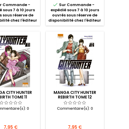

r Commande -
Sur Commande -
é sous 7 à 10 jours
expédié sous 7 à 10 jours
s sous réserve de
ouvrés sous réserve de
ilité chez l'éditeur
disponibilité chez l'éditeur
A CITY HUNTER
MANGA CITY HUNTER
BIRTH TOME 11
REBIRTH TOME 12
mentaire(s):
0
Commentaire(s):
0
Prix
Prix
7,95 €
7,95 €