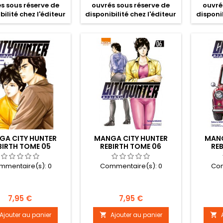
s sous réserve de
ouvrés sous réserve de
ouvré
bilité chez l'éditeur
disponibilité chez l'éditeur
disponib
GA CITY HUNTER
MANGA CITY HUNTER
MANG
BIRTH TOME 05
REBIRTH TOME 06
RE
mmentaire(s):
0
Commentaire(s):
0
Com
Prix
Prix
7,95 €
7,95 €
Ajouter au panier
Ajouter au panier

