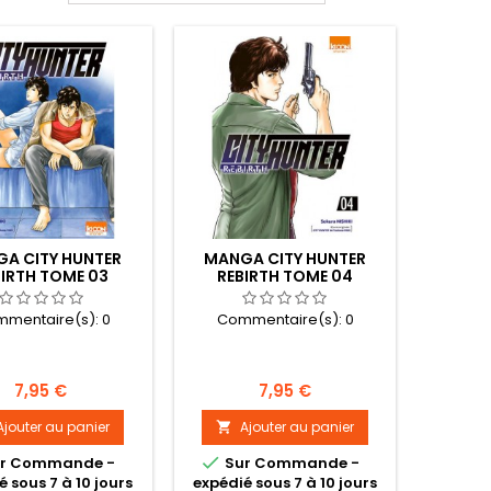
A CITY HUNTER
MANGA CITY HUNTER
BIRTH TOME 03
REBIRTH TOME 04
mentaire(s):
0
Commentaire(s):
0
Prix
Prix
7,95 €
7,95 €
Ajouter au panier
Ajouter au panier


r Commande -
Sur Commande -
é sous 7 à 10 jours
expédié sous 7 à 10 jours