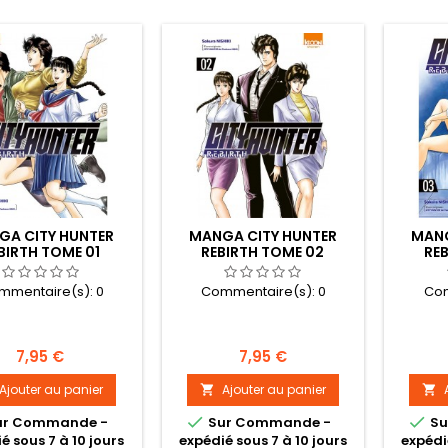
GA CITY HUNTER
MANGA CITY HUNTER
MANG
BIRTH TOME 01
REBIRTH TOME 02
RE
mmentaire(s):
0
Commentaire(s):
0
Com
Prix
Prix
7,95 €
7,95 €
Ajouter au panier
Ajouter au panier




ur Commande -
Sur Commande -
Su
é sous 7 à 10 jours
expédié sous 7 à 10 jours
expédi