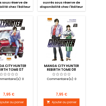
s sous réserve de
ouvrés sous réserve de
ilité chez l'éditeur
disponibilité chez l'éditeur
A CITY HUNTER
MANGA CITY HUNTER
BIRTH TOME 07
REBIRTH TOME 08
mentaire(s):
0
Commentaire(s):
0
Prix
Prix
7,95 €
7,95 €
Ajouter au panier
Ajouter au panier
