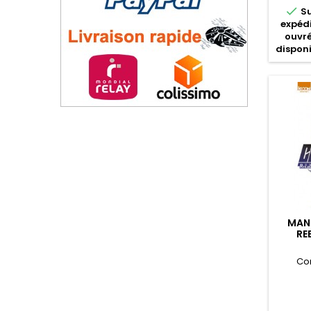

S
expédi
ouvré
disponi
MAN
RE
Co