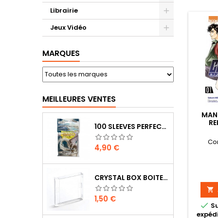
Librairie
Jeux Vidéo
MARQUES
MEILLEURES VENTES
MAN
RE
100 SLEEVES PERFECT-FIT DRAGON SHIELD TRANSPARENT 63X88 MM
Co
Prix
4,90 €
CRYSTAL BOX BOITE GAME BOY

Prix
1,50 €

S
expédi