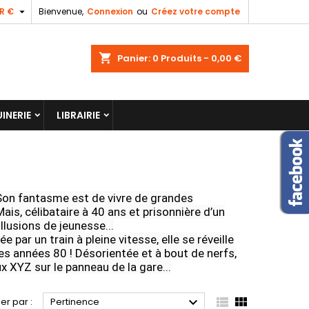

R €
Bienvenue,
Connexion
ou
Créez votre compte
shopping_cart
Panier:
0
Produits - 0,00 €
INERIE
LIBRAIRIE
 Son fantasme est de vivre de grandes
is, célibataire à 40 ans et prisonnière d’un
lusions de jeunesse...
 par un train à pleine vitesse, elle se réveille
es années 80 ! Désorientée et à bout de nerfs,
ux XYZ sur le panneau de la gare...



ier par :
Pertinence