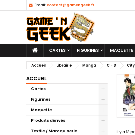
Email:
contact@gamengeek.fr
CARTES
FIGURINES
MAQUETTE
Accueil
Librairie
Manga
C - D
City
ACCUEIL
Cartes
Figurines
Maquette
Produits dérivés
Textile / Maroquinerie
Il y a 13 p