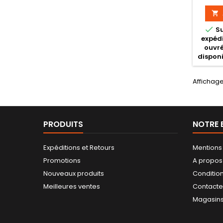


S
expédi
ouvré
disponi
Affichage 
PRODUITS
NOTRE 
Expéditions et Retours
Mentions
Promotions
A propos
Nouveaux produits
Conditio
Meilleures ventes
Contact
Magasin