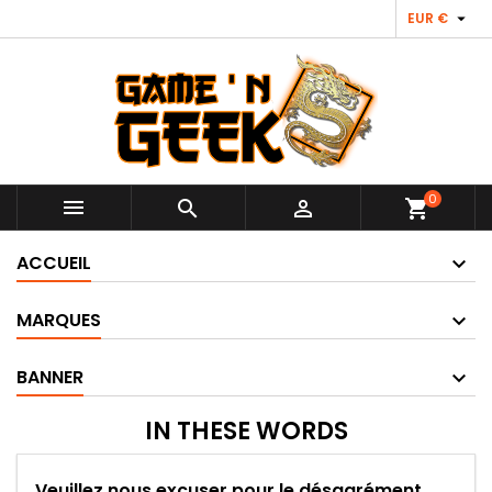

EUR €
0



shopping_cart
ACCUEIL
MARQUES
BANNER
IN THESE WORDS
Veuillez nous excuser pour le désagrément.