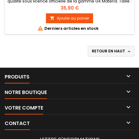
qualité sous licence officielle de la gamme GX Materia. Taille :
17 cm environ
Prix
36,90 €
Ajouter au panier


Derniers articles en stock
RETOUR EN HAUT


PRODUITS

NOTRE BOUTIQUE

VOTRE COMPTE

CONTACT