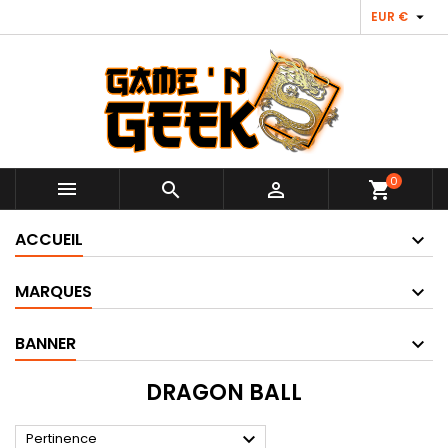

EUR €
0



shopping_cart
ACCUEIL
MARQUES
BANNER
DRAGON BALL

Pertinence