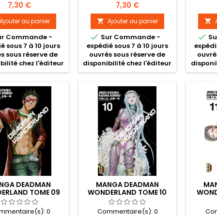
Prix
Prix
7,30 €
7,30 €
Ajouter au panier
Ajouter au panier




ur Commande -
Sur Commande -
Su
é sous 7 à 10 jours
expédié sous 7 à 10 jours
expédi
s sous réserve de
ouvrés sous réserve de
ouvré
bilité chez l'éditeur
disponibilité chez l'éditeur
disponib
NGA DEADMAN
MANGA DEADMAN
MA
ERLAND TOME 09
WONDERLAND TOME 10
WOND
mmentaire(s):
0
Commentaire(s):
0
Com