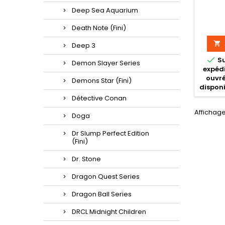
Deep Sea Aquarium
Death Note (Fini)

Deep 3

S
Demon Slayer Series
expédi
ouvré
Demons Star (Fini)
disponi
Détective Conan
Affichage 
Doga
Dr Slump Perfect Edition
(Fini)
Dr. Stone
Dragon Quest Series
Dragon Ball Series
DRCL Midnight Children