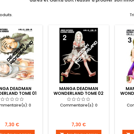
roduits.
Tr
NGA DEADMAN
MANGA DEADMAN
MA
ERLAND TOME 01
WONDERLAND TOME 02
WOND
mmentaire(s):
0
Commentaire(s):
0
Com
Prix
Prix
7,30 €
7,30 €