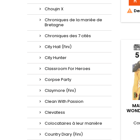

Choujin X

Der
Chroniques de la mariée de
Bretagne
Chroniques des 7 cités
City Hall (Fini)
City Hunter
Classroom For Heroes
Corpse Party
Claymore (Fini)
Clean With Passion
MA
WOND
Clevatess
Co
Colocataires à leur manière
Country Diary (Fini)