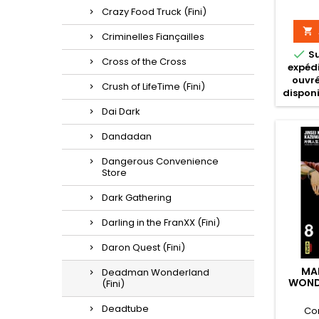
Crazy Food Truck (Fini)

Criminelles Fiançailles

S
Cross of the Cross
expédi
ouvré
Crush of LifeTime (Fini)
disponi
Dai Dark
Dandadan
Dangerous Convenience
Store
Dark Gathering
Darling in the FranXX (Fini)
Daron Quest (Fini)
MA
Deadman Wonderland
WOND
(Fini)
Deadtube
Co