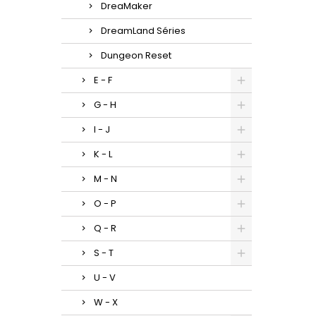
DreaMaker
DreamLand Séries
Dungeon Reset
E - F
G - H
I - J
K - L
M - N
O - P
Q - R
S - T
U - V
W - X