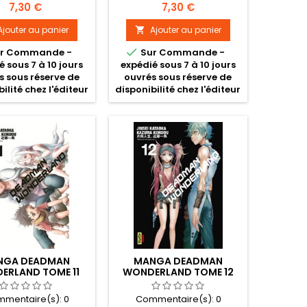
Prix
Prix
7,30 €
7,30 €
Ajouter au panier
Ajouter au panier


r Commande -
Sur Commande -
é sous 7 à 10 jours
expédié sous 7 à 10 jours
s sous réserve de
ouvrés sous réserve de
ilité chez l'éditeur
disponibilité chez l'éditeur
NGA DEADMAN
MANGA DEADMAN
ERLAND TOME 11
WONDERLAND TOME 12
mentaire(s):
0
Commentaire(s):
0