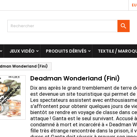
EU

JEUX VIDÉO
PRODUITS DÉRIVÉS
TEXTILE / MAROQU
dman Wonderland (Fini)
Deadman Wonderland (Fini)
Dix ans après le grand tremblement de terre 
est devenue un site touristique qui permet de r
Les spectateurs assistent avec enthousiasme 
s’affrontent pour obtenir quelques jours de v
bientôt se rendre en voyage de classe dans c
attaque ! Ganta est le seul survivant. Accusé à 
condamné à mort et incarcéré à « Deadman Won
fille très étrange rencontrée dans la prison, il 
dures et Ganta doit réussir à prouver son inn