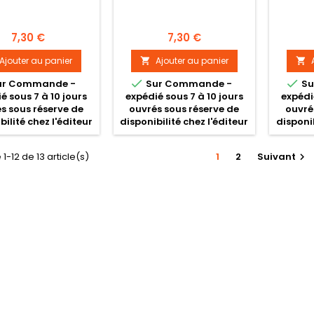
Prix
Prix
7,30 €
7,30 €
Ajouter au panier
Ajouter au panier




ur Commande -
Sur Commande -
Su
é sous 7 à 10 jours
expédié sous 7 à 10 jours
expédi
s sous réserve de
ouvrés sous réserve de
ouvré
bilité chez l'éditeur
disponibilité chez l'éditeur
disponib
1-12 de 13 article(s)
1
2
Suivant
