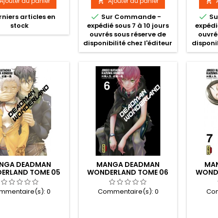
Ajouter au panier
Ajouter au panier




niers articles en
Sur Commande -
Su
stock
expédié sous 7 à 10 jours
expédi
ouvrés sous réserve de
ouvré
disponibilité chez l'éditeur
disponib
NGA DEADMAN
MANGA DEADMAN
MA
ERLAND TOME 05
WONDERLAND TOME 06
WOND
mmentaire(s):
0
Commentaire(s):
0
Com