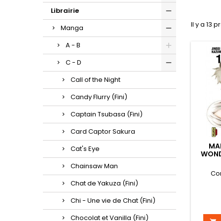
Librairie
Il y a 13 p
Manga
A - B
C - D
Call of the Night
Candy Flurry (Fini)
Captain Tsubasa (Fini)
Card Captor Sakura
MA
Cat's Eye
WOND
Chainsaw Man
Co
Chat de Yakuza (Fini)
Chi - Une vie de Chat (Fini)
Chocolat et Vanilla (Fini)