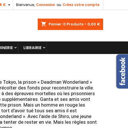

R €
Bienvenue,
Connexion
ou
Créez votre compte
shopping_cart
Panier:
0
Produits - 0,00 €
INERIE
LIBRAIRIE
de Tokyo, la prison « Deadman Wonderland »
écolter des fonds pour reconstruire la ville.
à des épreuves mortelles où les prisonniers
ie supplémentaires. Ganta et ses amis vont
ette prison. Mais un homme en rouge les
tort d’avoir tué tous ses amis il est
derland ». Avec l’aide de Shiro, une jeune
va tenter de rester en vie. Mais les règles sont
ocence…