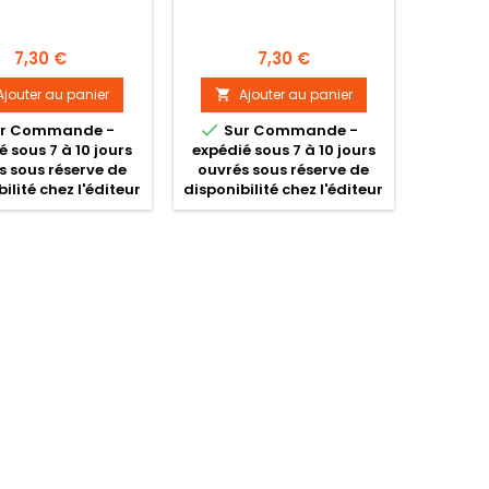
Prix
Prix
7,30 €
7,30 €
Ajouter au panier
Ajouter au panier


r Commande -
Sur Commande -
é sous 7 à 10 jours
expédié sous 7 à 10 jours
s sous réserve de
ouvrés sous réserve de
ilité chez l'éditeur
disponibilité chez l'éditeur