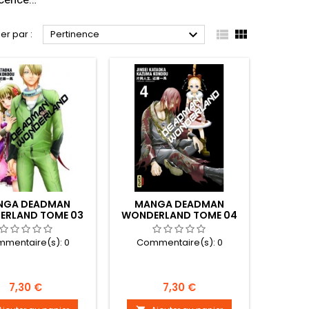



ier par :
Pertinence
NGA DEADMAN
MANGA DEADMAN
ERLAND TOME 03
WONDERLAND TOME 04
mentaire(s):
0
Commentaire(s):
0
Prix
Prix
7,30 €
7,30 €