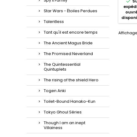
Spy x Family

S
expédi
Star Wars - Étoiles Perdues
ouvré
disponi
Talentless
Tant qu'il est encore temps
Affichage
The Ancient Magus Bride
The Promised Neverland
The Quintessential
Quintuplets
The rising of the shield Hero
Togen Anki
Toilet-Bound Hanako-Kun
Tokyo Ghoul Séries
Though I am an inept
Villainess