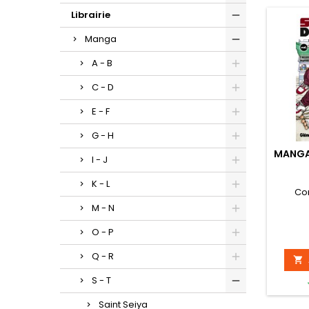
Librairie
Manga
A - B
C - D
E - F
G - H
MANGA
I - J
K - L
Co
M - N
O - P
Q - R

S - T
Saint Seiya