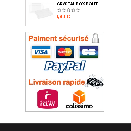
CRYSTAL BOX BOITE MASTER SYSTEM / MEGADRIVE
Prix
1,90 €