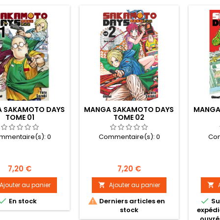
 SAKAMOTO DAYS
MANGA SAKAMOTO DAYS
MANGA
TOME 01
TOME 02
mmentaire(s):
0
Commentaire(s):
0
Com
Prix
Prix
7,20 €
7,20 €
Ajouter au panier
Ajouter au panier





En stock
Derniers articles en
Su
stock
expédi
ouvré