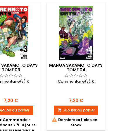
 SAKAMOTO DAYS
MANGA SAKAMOTO DAYS
TOME 03
TOME 04
mentaire(s):
0
Commentaire(s):
0
Prix
Prix
7,20 €
7,20 €
Ajouter au panier
Ajouter au panier


r Commande -
Derniers articles en
é sous 7 à 10 jours
stock
s sous réserve de