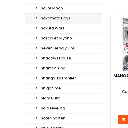
Sailor Moon
Sakamoto Days
Sakura Wars
Sasaki et Miyano
Seven Deadly Sins
Shadows House
Shaman King
MANGA
Shangri-La Frontier
Shigahime
Co
Slam Dunk
Solo Leveling
Soten no Ken
