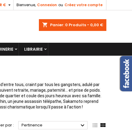

R €
Bienvenue,
Connexion
ou
Créez votre compte
shopping_cart
Panier:
0
Produits - 0,00 €
INERIE
LIBRAIRIE
d'entre tous, craint par tous les gangsters, adulé par
uivent retraite, mariage, paternité… et prise de poids.
de quartier et coule des jours heureux avec sa famille.
 Shin, un jeune assassin télépathe, Sakamoto reprend
ssi charismatique lorsqu'il passe à l'action !



ier par :
Pertinence