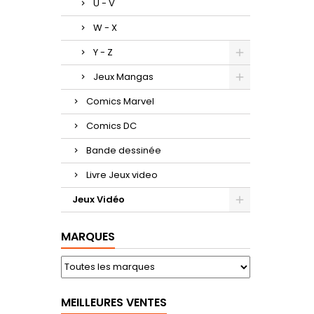
U - V
W - X
Y - Z
Jeux Mangas
Comics Marvel
Comics DC
Bande dessinée
Livre Jeux video
Jeux Vidéo
MARQUES
MEILLEURES VENTES