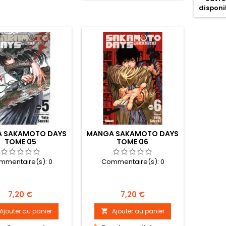
disponib
 SAKAMOTO DAYS
MANGA SAKAMOTO DAYS
TOME 05
TOME 06
mmentaire(s):
0
Commentaire(s):
0
Prix
Prix
7,20 €
7,20 €
Ajouter au panier
Ajouter au panier
