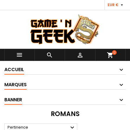

EUR €
0



shopping_cart
ACCUEIL
MARQUES
BANNER
ROMANS

Pertinence