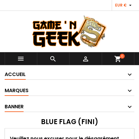

EUR €
0



shopping_cart
ACCUEIL
MARQUES
BANNER
BLUE FLAG (FINI)
Veuillez nous excuser pour le désagrément.