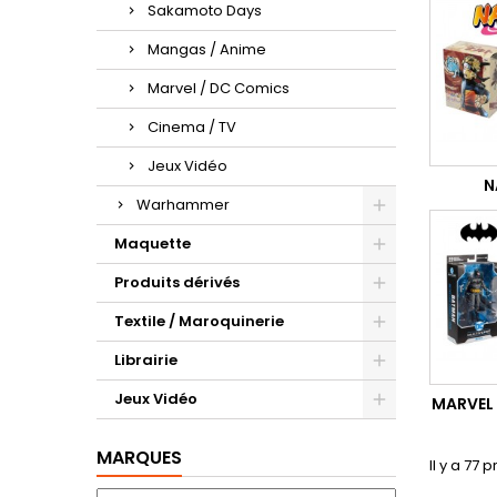
Sakamoto Days
Mangas / Anime
Marvel / DC Comics
Cinema / TV
Jeux Vidéo
N
Warhammer
Maquette
Produits dérivés
Textile / Maroquinerie
Librairie
Jeux Vidéo
MARVEL
MARQUES
Il y a 77 p