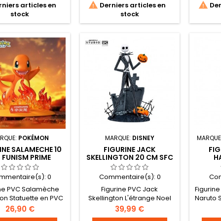


niers articles en
Derniers articles en
Der
stock
stock
RQUE:
POKÉMON
MARQUE:
DISNEY
MARQUE
INE SALAMECHE 10
FIGURINE JACK
FI
 FUNISM PRIME
SKELLINGTON 20 CM SFC
H
- L ETRANGE NOEL DE
VIB
MONSIEUR JACK
NAR
mmentaire(s):
0
Commentaire(s):
0
Com
ine PVC Salamèche
Figurine PVC Jack
Figurin
n Statuette en PVC
Skellington L'étrange Noel
Naruto 
ualité de la marque
de Mr. Jack Statuette en
PVC h
Prix
Prix
26,90 €
39,99 €
Prime Taille : 10 cm
PVC haute qualité de la
licen