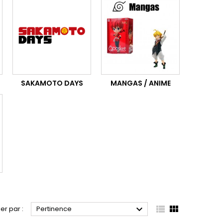
SAKAMOTO DAYS
MANGAS / ANIME



ier par :
Pertinence