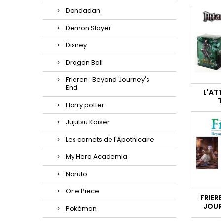
Dandadan
Demon Slayer
Disney
Dragon Ball
Frieren : Beyond Journey's
End
L'AT
Harry potter
Jujutsu Kaisen
Les carnets de l'Apothicaire
My Hero Academia
Naruto
One Piece
FRIER
JOUR
Pokémon