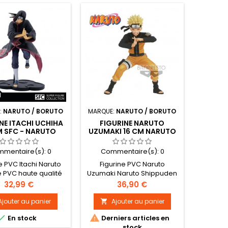
:
NARUTO / BORUTO
MARQUE:
NARUTO / BORUTO
NE ITACHI UCHIHA
FIGURINE NARUTO
M SFC - NARUTO
UZUMAKI 16 CM NARUTO
SHIPPUDEN
VIBRATION STARS
mentaire(s):
0
Commentaire(s):
0
e PVC Itachi Naruto
Figurine PVC Naruto
e PVC haute qualité
Uzumaki Naruto Shippuden
licence officielle.
Figurine PVC haute qualité
Prix
Prix
32,99 €
36,90 €
 Super Figurine
sous licence officielle.
tion Taille : 15 cm
Gamme Vibration Stars
Ajouter au panier
Ajouter au panier

Taille : 16 cm (modele


En stock
Derniers articles en
d'exposition)
stock