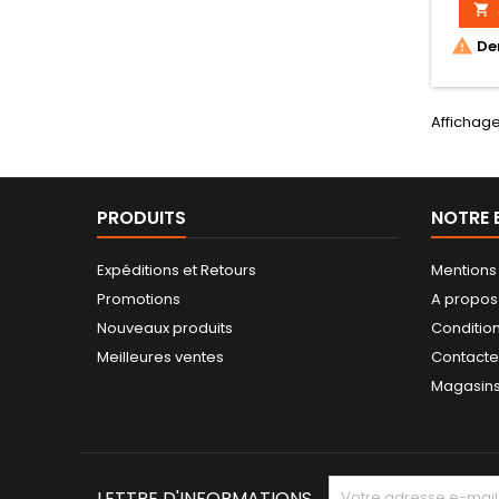


Der
Affichage
PRODUITS
NOTRE 
Expéditions et Retours
Mentions
Promotions
A propos
Nouveaux produits
Conditio
Meilleures ventes
Contact
Magasin
LETTRE D'INFORMATIONS