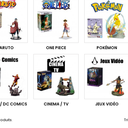
ARUTO
ONE PIECE
POKÉMON
 / DC COMICS
CINEMA / TV
JEUX VIDÉO
roduits.
Tr