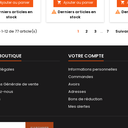
environ
gamme SFC sous licence
gamme
Ajouter au panier
Ajouter au panier


officielle. Taille : 20 cm


niers articles en
Derniers articles en
Der
environ
stock
stock
 1-12 de 77 article(s)
1
2
3
…
7
Suiva
BOUTIQUE
VOTRE COMPTE
 légales
Informations personnelles
Commandes
ns Générale de vente
Avoirs
ez-nous
Adresses
s
Bons de réduction
Mes alertes