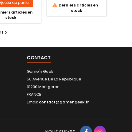
cm environ
base
 Vibration Stars.
Ajouter au panier

Derniers articles en
Taille : 16 cm
stock
niers articles en
stock
nt

CONTACT
Game'n Geek
56 Avenue De La République
91230 Montgeron
FRANCE
Email:
contact@gamengeek.fr
NOUS SUIVRE