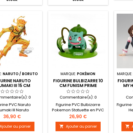
E:
NARUTO / BORUTO
MARQUE:
POKÉMON
MARQUE
GURINE NARUTO
FIGURINE BULBIZARRE 10
FIGURI
UMAKI III 15 CM
CM FUNISM PRIME
MY 
UTO SHIPPUDEN
BREAK
mmentaire(s):
0
Commentaire(s):
0
Com
urine PVC Naruto
Figurine PVC Bulbizarre
Figurin
umaki III Naruto
Pokemon Statuette en PVC
H
en Statuette en PVC
haute qualité de la marque
Figurin
Prix
Prix
36,90 €
26,90 €
nce officielle. taille :
Funism Prime Taille : 10 cm
boit
on 15 cm. (modèle
environ
série 
Ajouter au panier
Ajouter au panier


d'expo)
e