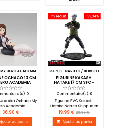
Prix réduit
-33,34%
:
MY HERO ACADEMIA
MARQUE:
NARUTO / BORUTO
NE OCHACO 10 CM
FIGURINE KAKASHI
HERO ACADEMIA
HATAKE 17 CM SFC -
 TIME COLLECTION
NARUTO SHIPPUDEN
mentaire(s):
0
Commentaire(s):
0
e Uraraka Ochaco My
Figurine PVC Kakashi
ero Academia
Hatake Naruto Shippuden
e PVC présentée en
Collection SFC ABYstyle.
Prix
Prix
Prix
36,90 €
19,99 €
29,99 €
e cartonnée de la
Statuette en PVC, socle
de
Break Time. Taille :
travaillé avec l'emblème
Ajouter au panier
Ajouter au panier

nviron 10 cm.
de Konoha. Produit 100 %
base