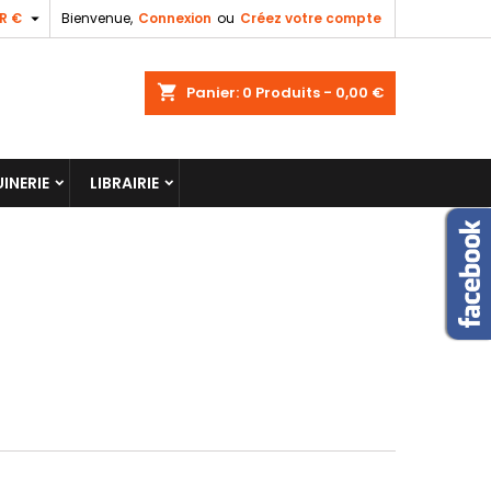

R €
Bienvenue,
Connexion
ou
Créez votre compte
shopping_cart
Panier:
0
Produits - 0,00 €
INERIE
LIBRAIRIE