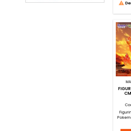

Der
MA
FIGUR
CM
Co
Figur
Pokemo
haute q
Funism 