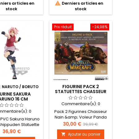

niers articles en
Derniers articles en
officiel. taille : environ 17 cm.
stock
stock
Prix réduit
-24,98%
FIGURINE PACK 2
:
NARUTO / BORUTO
STATUETTES CHASSEUR
GURINE SAKURA
NAIN ET VOLEUR PANDA -
ARUNO 16 CM
WORLD OF WARCRAFT
RATION STARS
Commentaire(s):
0
UTO SHIPPUDEN
mentaire(s):
0
Pack 2 Figurines Chasseur
Nain &amp; Voleur Panda
e PVC Sakura Haruno
World Of Warcraft Statuette
Prix
Prix
30,00 €
39,99 €
Shippuden Statuette
en PVC haute qualité sous
aute qualité sous
Prix
36,90 €
de
licence officielle. Taille : 15
Ajouter au panier

ce officielle de la