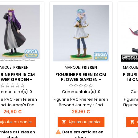
ARQUE:
FRIEREN
MARQUE:
FRIEREN
MARQUE
RINE FERN 18 CM
FIGURINE FRIEREN 18 CM
FIGURI
OWER GARDEN -
FLOWER GARDEN -
18 C
IEREN BEYOND
FRIEREN BEYOND
OURNEY'S END
JOURNEY'S END
mmentaire(s):
0
Commentaire(s):
0
Com
ne PVC Fern Frieren
Figurine PVC Frieren Frieren
Figurin
nd Journey's End
Beyond Journey's End
Figurin
ette en PVC haute
Statuette en PVC haute
sous 
Prix
Prix
26,90 €
26,90 €
lité sous licence
qualité sous licence
Gamme
cielle de la gamme
officielle de la gamme
Collec
Ajouter au panier
Ajouter au panier


arden. Taille : 18 cm
Flower Garden. Taille : 18 cm

niers articles en
Derniers articles en
environ
environ
stock
stock