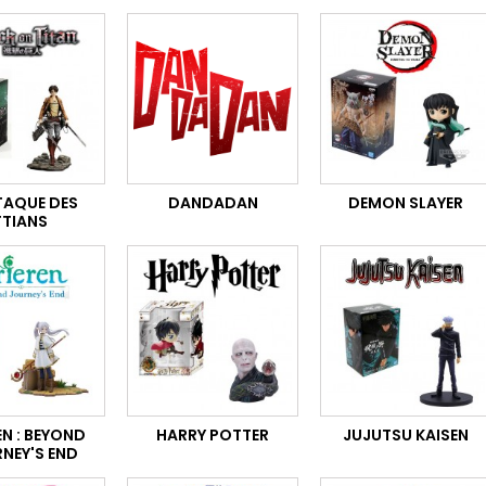
TAQUE DES
DANDADAN
DEMON SLAYER
TTIANS
EN : BEYOND
HARRY POTTER
JUJUTSU KAISEN
NEY'S END