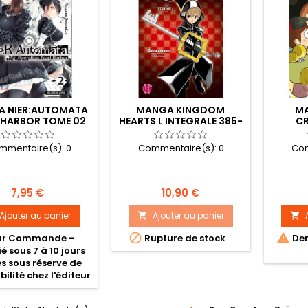
 NIER:AUTOMATA
MANGA KINGDOM
MA
 HARBOR TOME 02
HEARTS L INTEGRALE 385-
C
2 DAYS VOL 1
HOR
mmentaire(s):
0
Commentaire(s):
0
Com
Prix
Prix
7,95 €
10,90 €
Ajouter au panier
Ajouter au panier




ur Commande -
Rupture de stock
Der
é sous 7 à 10 jours
s sous réserve de
bilité chez l'éditeur