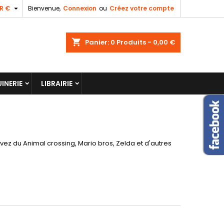

R €
Bienvenue,
Connexion
ou
Créez votre compte
shopping_cart
Panier:
0
Produits - 0,00 €
INERIE
LIBRAIRIE
uvez du Animal crossing, Mario bros, Zelda et d'autres