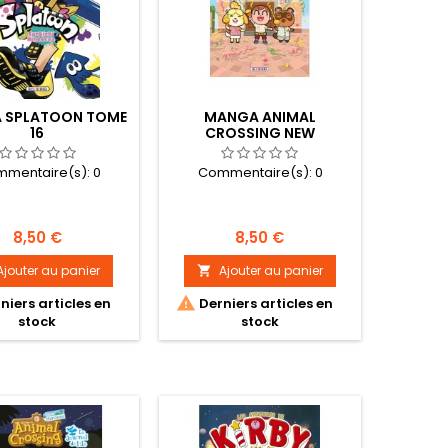
 SPLATOON TOME
MANGA ANIMAL
16
CROSSING NEW
HORIZONS TOME 02
mentaire(s):
0
Commentaire(s):
0
Prix
Prix
8,50 €
8,50 €
Ajouter au panier
Ajouter au panier


niers articles en
Derniers articles en
stock
stock