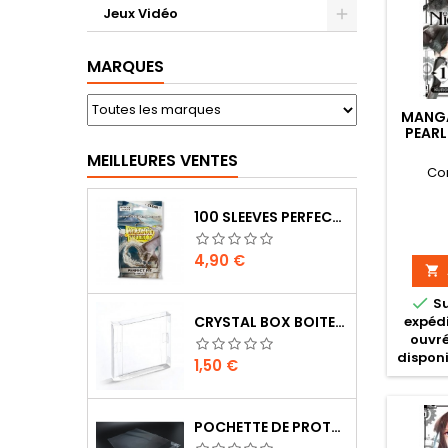
Jeux Vidéo
MARQUES
MANGA
PEARL
MEILLEURES VENTES
Co
100 SLEEVES PERFECT-FIT DRAGON SHIELD TRANSPARENT 63X88 MM
Prix
4,90 €


S
expédi
CRYSTAL BOX BOITE GAME BOY
ouvré
disponi
Prix
1,50 €
POCHETTE DE PROTECTION NOTICE NES - GB