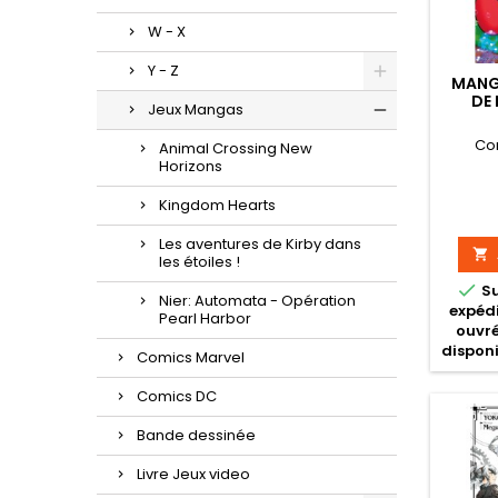
W - X
Y - Z
MANG
DE 
Jeux Mangas
ET
Co
Animal Crossing New
Horizons
Kingdom Hearts
Les aventures de Kirby dans

les étoiles !

S
Nier: Automata - Opération
expédi
Pearl Harbor
ouvré
disponi
Comics Marvel
Comics DC
Bande dessinée
Livre Jeux video