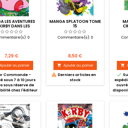
A LES AVENTURES
MANGA SPLATOON TOME
MA
KIRBY DANS LES
15
C
OILES TOME 08
HOR
mmentaire(s):
0
Commentaire(s):
0
Com
Prix
Prix
7,29 €
8,50 €
Ajouter au panier
Ajouter au panier




ur Commande -
Derniers articles en
Su
é sous 7 à 10 jours
stock
expédi
s sous réserve de
ouvré
bilité chez l'éditeur
disponib