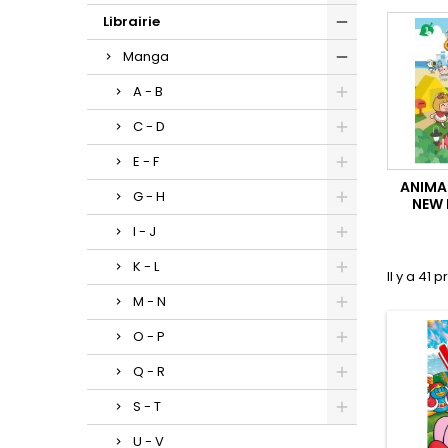
Librairie
Manga
A - B
C - D
E - F
ANIMA
G - H
NEW 
I - J
K - L
Il y a 41 p
M - N
O - P
Q - R
S - T
U - V