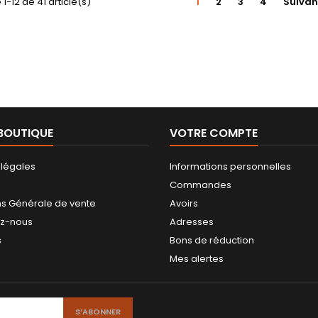
1-12 de 41 article(s)
1
2
3
4
Suivan
BOUTIQUE
VOTRE COMPTE
 légales
Informations personnelles
Commandes
ns Générale de vente
Avoirs
ez-nous
Adresses
s
Bons de réduction
Mes alertes