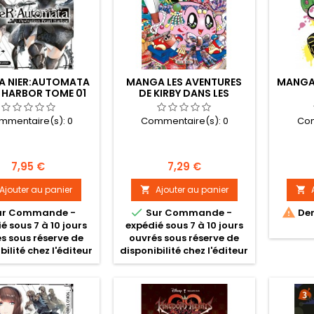
 NIER:AUTOMATA
MANGA LES AVENTURES
MANGA
 HARBOR TOME 01
DE KIRBY DANS LES
ETOILES TOME 09
mmentaire(s):
0
Commentaire(s):
0
Com
Prix
Prix
7,95 €
7,29 €
Ajouter au panier
Ajouter au panier




ur Commande -
Sur Commande -
Der
é sous 7 à 10 jours
expédié sous 7 à 10 jours
s sous réserve de
ouvrés sous réserve de
bilité chez l'éditeur
disponibilité chez l'éditeur