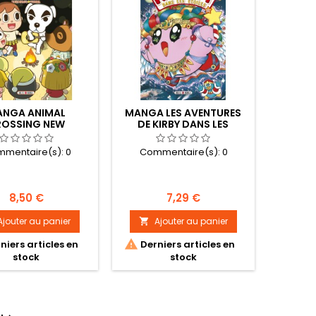
NGA ANIMAL
MANGA LES AVENTURES
ROSSING NEW
DE KIRBY DANS LES
IZONS TOME 03
ETOILES TOME 10
mentaire(s):
0
Commentaire(s):
0
Prix
Prix
8,50 €
7,29 €
Ajouter au panier
Ajouter au panier


niers articles en
Derniers articles en
stock
stock