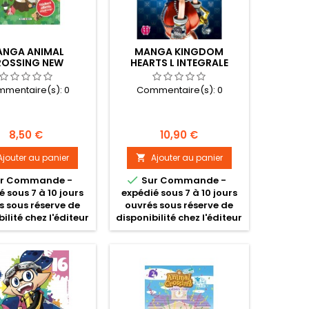
NGA ANIMAL
MANGA KINGDOM
ROSSING NEW
HEARTS L INTEGRALE
IZONS TOME 01
mentaire(s):
0
Commentaire(s):
0
Prix
Prix
8,50 €
10,90 €
Ajouter au panier
Ajouter au panier


r Commande -
Sur Commande -
é sous 7 à 10 jours
expédié sous 7 à 10 jours
s sous réserve de
ouvrés sous réserve de
ilité chez l'éditeur
disponibilité chez l'éditeur