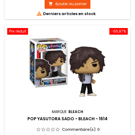
de
Ajouter au panier

base

Derniers articles en stock
Prix réduit
-55,97%
MARQUE:
BLEACH
POP YASUTORA SADO - BLEACH - 1614
Commentaire(s):
0