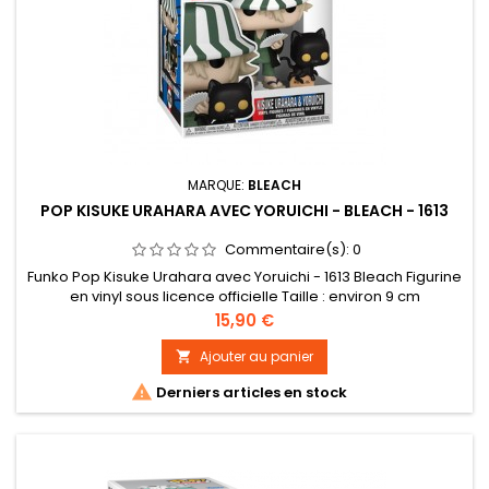
MARQUE:
BLEACH
POP KISUKE URAHARA AVEC YORUICHI - BLEACH - 1613
Commentaire(s):
0
Funko Pop Kisuke Urahara avec Yoruichi - 1613 Bleach Figurine
en vinyl sous licence officielle Taille : environ 9 cm
Prix
15,90 €
Ajouter au panier


Derniers articles en stock