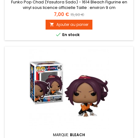
Funko Pop Chad (Yasutora Sado) - 1614 Bleach Figurine en
vinyl sous licence officielle Taille : environ 9 cm
Prix
Prix
7,00 €
15,90 €
de
Ajouter au panier

base

En stock
MARQUE:
BLEACH