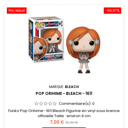
Prix réduit
-55,97%
MARQUE:
BLEACH
POP ORIHIME - BLEACH - 1611
Commentaire(s):
0
Funko Pop Orihime- 1611 Bleach Figurine en vinyl sous licence
officielle Taille : environ 9 cm
Prix
Prix
7,00 €
15,90 €