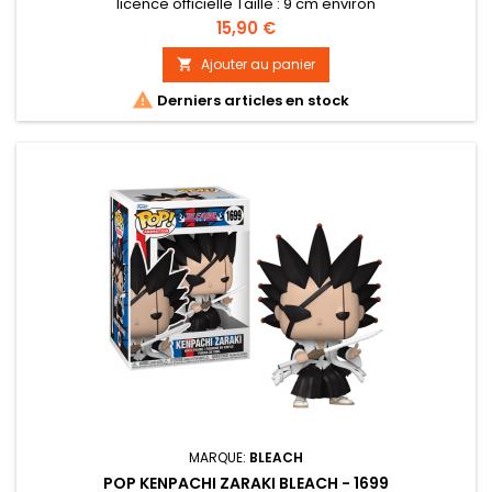
licence officielle Taille : 9 cm environ
Prix
15,90 €
Ajouter au panier


Derniers articles en stock
MARQUE:
BLEACH
POP KENPACHI ZARAKI BLEACH - 1699