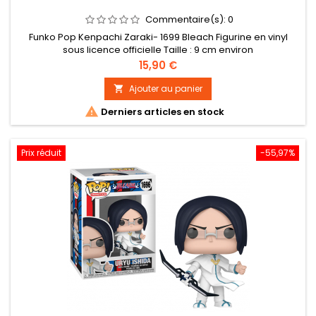
Commentaire(s):
0
Funko Pop Kenpachi Zaraki- 1699 Bleach Figurine en vinyl
sous licence officielle Taille : 9 cm environ
Prix
15,90 €
Ajouter au panier


Derniers articles en stock
Prix réduit
-55,97%