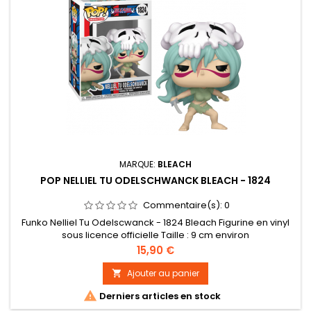
MARQUE:
BLEACH
POP NELLIEL TU ODELSCHWANCK BLEACH - 1824
Commentaire(s):
0
Funko Nelliel Tu Odelscwanck - 1824 Bleach Figurine en vinyl
sous licence officielle Taille : 9 cm environ
Prix
15,90 €
Ajouter au panier


Derniers articles en stock