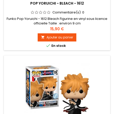
POP YORUICHI - BLEACH - 1612
Commentaire(s):
0
Funko Pop Yoruichi - 1612 Bleach Figurine en vinyl sous licence
officielle Taille : environ 9 cm
Prix
15,90 €
Ajouter au panier


En stock