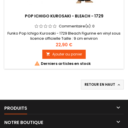
POP ICHIGO KUROSAKI - BLEACH - 1729
Commentaire(s):
0
Funko Pop Ichigo Kurosaki - 1729 Bleach Figurine en vinyl sous
licence officielle Taille : 9 cm environ
Prix
22,90 €
Ajouter au panier


Derniers articles en stock
RETOUR EN HAUT


PRODUITS

NOTRE BOUTIQUE