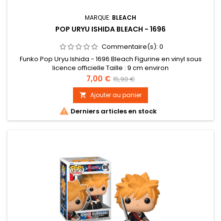
MARQUE:
BLEACH
POP URYU ISHIDA BLEACH - 1696
Commentaire(s):
0
Funko Pop Uryu Ishida - 1696 Bleach Figurine en vinyl sous
licence officielle Taille : 9 cm environ
Prix
Prix
7,00 €
15,90 €
de
Ajouter au panier

base

Derniers articles en stock