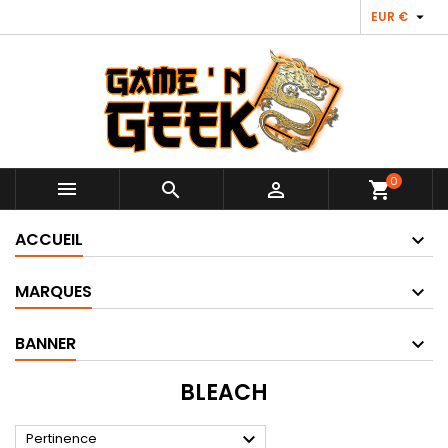

EUR €
0



shopping_cart
ACCUEIL
MARQUES
BANNER
BLEACH

Pertinence