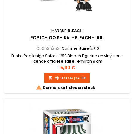
MARQUE:
BLEACH
POP ICHIGO SHIKAI - BLEACH - 1610
Commentaire(s):
0
Funko Pop Ichigo Shikai- 1610 Bleach Figurine en vinyl sous
licence officielle Taille : environ 9 cm
Prix
15,90 €
Ajouter au panier


Derniers articles en stock