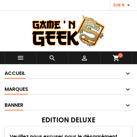

EUR €
0



shopping_cart
ACCUEIL
MARQUES
BANNER
EDITION DELUXE
Veuillez nous excuser pour le désagrément.