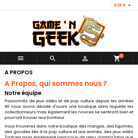

EUR €
0



shopping_cart
A PROPOS
A Propos, qui sommes nous ?
Notre équipe
Passionnés de jeux vidéo et de pop culture depuis les années
90 nous avons décidé d'ouvrir une boutique dans laquelle les
collectionneurs mais également les novices se sentiront bien et
pourront trouver leur bonheur.
Vous trouverez dans notre boutique des mangas, des figurines,
des goodies liés à la pop culture et aux animés, des jeux vidéo
(actuels mais également beaucoup de retro gaming)ainsi que