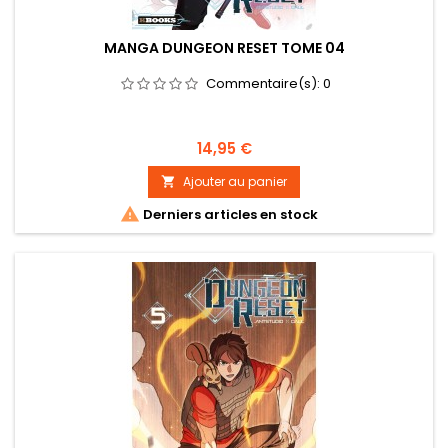
MANGA DUNGEON RESET TOME 04
Commentaire(s):
0
Prix
14,95 €
Ajouter au panier


Derniers articles en stock