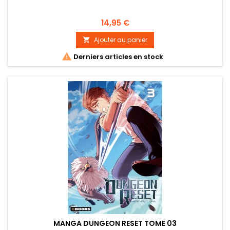
Prix
14,95 €
Ajouter au panier


Derniers articles en stock
MANGA DUNGEON RESET TOME 03