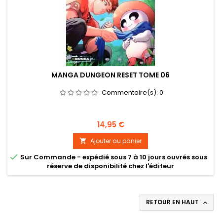
MANGA DUNGEON RESET TOME 06
Commentaire(s):
0
Prix
14,95 €
Ajouter au panier


Sur Commande - expédié sous 7 à 10 jours ouvrés sous
réserve de disponibilité chez l'éditeur
RETOUR EN HAUT
