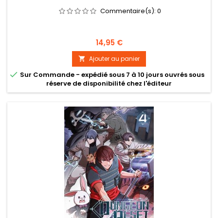
Commentaire(s):
0
Prix
14,95 €
Ajouter au panier


Sur Commande - expédié sous 7 à 10 jours ouvrés sous
réserve de disponibilité chez l'éditeur