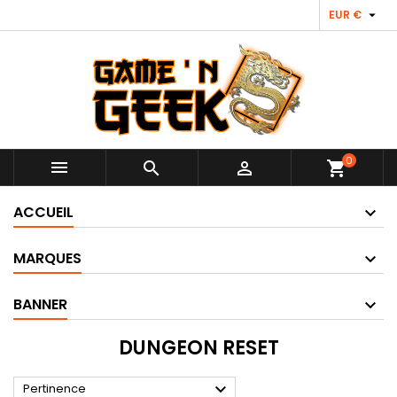

EUR €
0



shopping_cart
ACCUEIL
MARQUES
BANNER
DUNGEON RESET

Pertinence