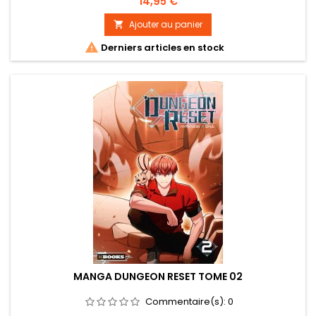
Prix
14,95 €
Ajouter au panier


Derniers articles en stock
MANGA DUNGEON RESET TOME 02
Commentaire(s):
0