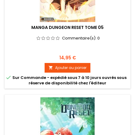
MANGA DUNGEON RESET TOME 05
Commentaire(s):
0
Prix
14,95 €
Ajouter au panier


Sur Commande - expédié sous 7 à 10 jours ouvrés sous
réserve de disponibilité chez l'éditeur