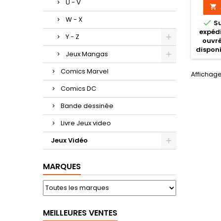
U - V

W - X

S
expédi
Y - Z
ouvré
disponi
Jeux Mangas
Comics Marvel
Affichage 
Comics DC
Bande dessinée
Livre Jeux video
Jeux Vidéo
MARQUES
MEILLEURES VENTES