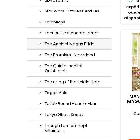
Spy x Family

S
expédi
Star Wars - Étoiles Perdues
ouvré
disponi
Talentless
Tant qu'il est encore temps
The Ancient Magus Bride
The Promised Neverland
The Quintessential
Quintuplets
The rising of the shield Hero
Togen Anki
MAN
MAGU
Toilet-Bound Hanako-Kun
Co
Tokyo Ghoul Séries
Though I am an inept
Villainess