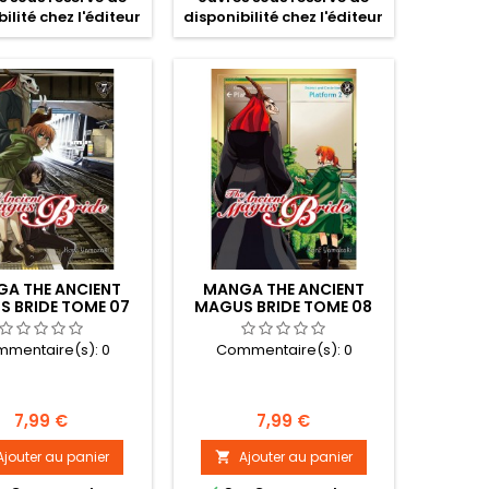
ilité chez l'éditeur
disponibilité chez l'éditeur
A THE ANCIENT
MANGA THE ANCIENT
 BRIDE TOME 07
MAGUS BRIDE TOME 08
mentaire(s):
0
Commentaire(s):
0
Prix
Prix
7,99 €
7,99 €
Ajouter au panier
Ajouter au panier
