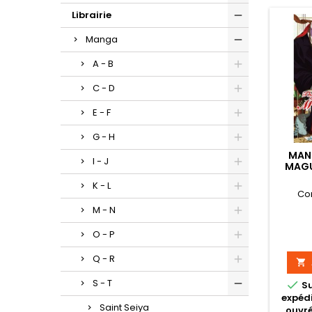
Librairie
Manga
A - B
C - D
E - F
G - H
MAN
I - J
MAGU
K - L
Co
M - N
O - P
Q - R

S - T

S
expédi
Saint Seiya
ouvré