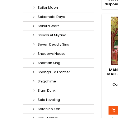
disponi
Sailor Moon
Sakamoto Days
Sakura Wars
Sasaki et Miyano
Seven Deadly Sins
Shadows House
Shaman King
MAN
Shangri-La Frontier
MAGU
Shigahime
Co
Slam Dunk
Solo Leveling
Soten no Ken
