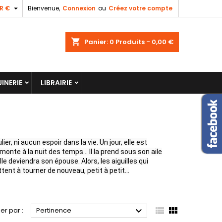

R €
Bienvenue,
Connexion
ou
Créez votre compte
shopping_cart
Panier:
0
Produits - 0,00 €
INERIE
LIBRAIRIE
ulier, ni aucun espoir dans la vie. Un jour, elle est
onte à la nuit des temps... Il la prend sous son aile
lle deviendra son épouse. Alors, les aiguilles qui
nt à tourner de nouveau, petit à petit...



ier par :
Pertinence