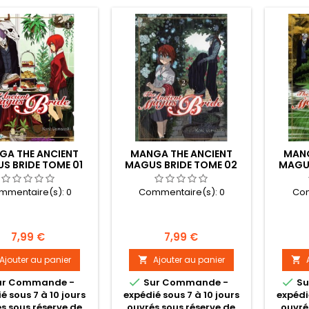
GA THE ANCIENT
MANGA THE ANCIENT
MANG
S BRIDE TOME 01
MAGUS BRIDE TOME 02
MAGUS
mmentaire(s):
0
Commentaire(s):
0
Com
Prix
Prix
7,99 €
7,99 €
Ajouter au panier
Ajouter au panier




ur Commande -
Sur Commande -
Su
é sous 7 à 10 jours
expédié sous 7 à 10 jours
expédi
s sous réserve de
ouvrés sous réserve de
ouvré