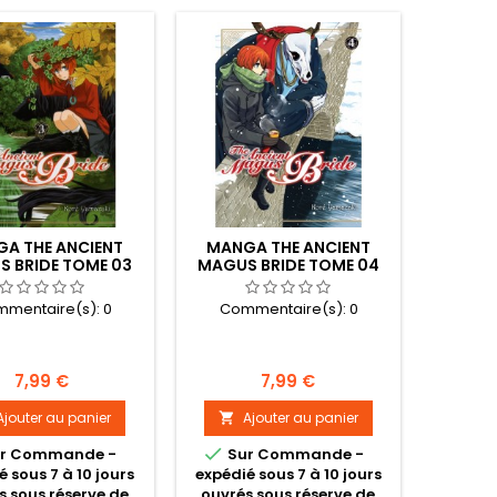
A THE ANCIENT
MANGA THE ANCIENT
 BRIDE TOME 03
MAGUS BRIDE TOME 04
mentaire(s):
0
Commentaire(s):
0
Prix
Prix
7,99 €
7,99 €
Ajouter au panier
Ajouter au panier


r Commande -
Sur Commande -
é sous 7 à 10 jours
expédié sous 7 à 10 jours
s sous réserve de
ouvrés sous réserve de