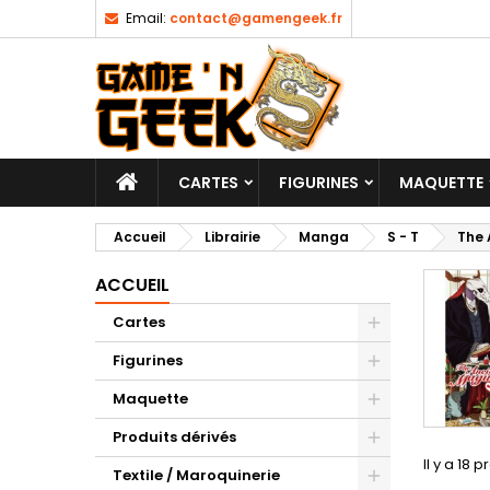
Email:
contact@gamengeek.fr
CARTES
FIGURINES
MAQUETTE
Accueil
Librairie
Manga
S - T
The 
ACCUEIL
Cartes
Figurines
Maquette
Produits dérivés
Il y a 18 p
Textile / Maroquinerie