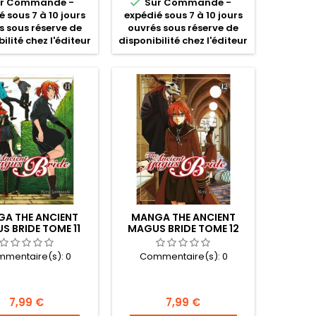

r Commande -
Sur Commande -
é sous 7 à 10 jours
expédié sous 7 à 10 jours
s sous réserve de
ouvrés sous réserve de
ilité chez l'éditeur
disponibilité chez l'éditeur
A THE ANCIENT
MANGA THE ANCIENT
S BRIDE TOME 11
MAGUS BRIDE TOME 12
mentaire(s):
0
Commentaire(s):
0
Prix
Prix
7,99 €
7,99 €