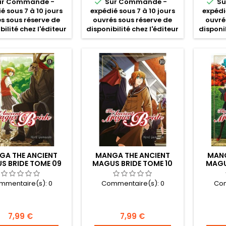


ur Commande -
Sur Commande -
Su
é sous 7 à 10 jours
expédié sous 7 à 10 jours
expédi
s sous réserve de
ouvrés sous réserve de
ouvré
bilité chez l'éditeur
disponibilité chez l'éditeur
disponib
GA THE ANCIENT
MANGA THE ANCIENT
MANG
S BRIDE TOME 09
MAGUS BRIDE TOME 10
MAGU
mmentaire(s):
0
Commentaire(s):
0
Com
Prix
Prix
7,99 €
7,99 €