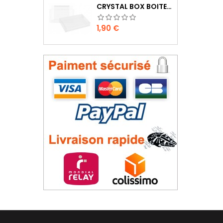
CRYSTAL BOX BOITE MASTER SYSTEM / MEGADRIVE
Prix
1,90 €