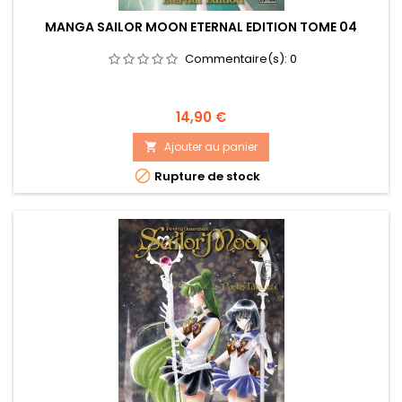
MANGA SAILOR MOON ETERNAL EDITION TOME 04
Commentaire(s):
0
Prix
14,90 €
Ajouter au panier


Rupture de stock