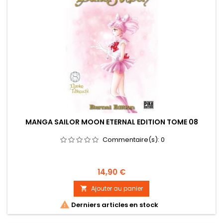
MANGA SAILOR MOON ETERNAL EDITION TOME 08
Commentaire(s):
0
Prix
14,90 €
Ajouter au panier


Derniers articles en stock