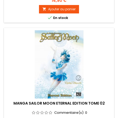
Prix
14,90 €
Ajouter au panier


En stock
MANGA SAILOR MOON ETERNAL EDITION TOME 02
Commentaire(s):
0