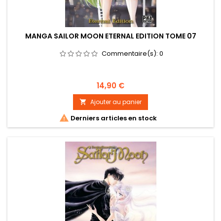
MANGA SAILOR MOON ETERNAL EDITION TOME 07
Commentaire(s):
0
Prix
14,90 €
Ajouter au panier


Derniers articles en stock