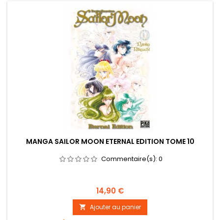
MANGA SAILOR MOON ETERNAL EDITION TOME 10
Commentaire(s):
0
Prix
14,90 €
Ajouter au panier
