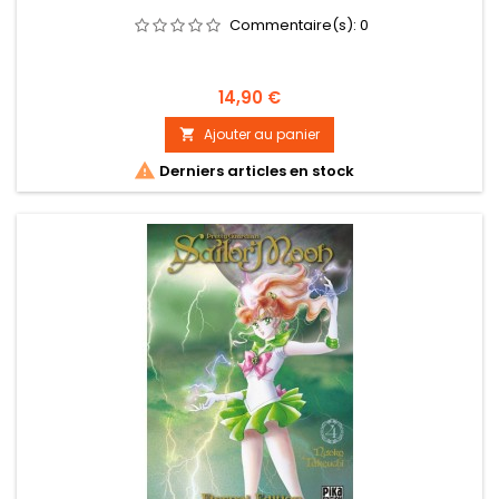
Commentaire(s):
0
Prix
14,90 €
Ajouter au panier


Derniers articles en stock