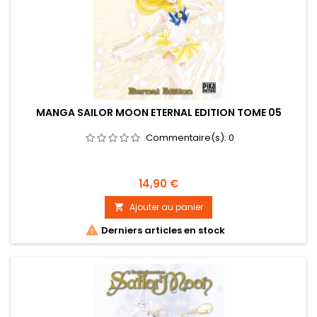
MANGA SAILOR MOON ETERNAL EDITION TOME 05
Commentaire(s):
0
Prix
14,90 €
Ajouter au panier


Derniers articles en stock