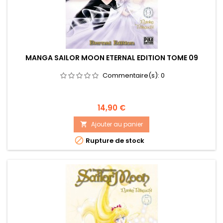
MANGA SAILOR MOON ETERNAL EDITION TOME 09
Commentaire(s):
0
Prix
14,90 €
Ajouter au panier


Rupture de stock