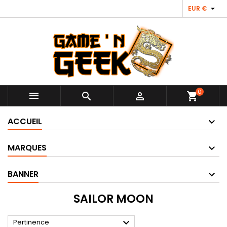

EUR €
0



shopping_cart
ACCUEIL
MARQUES
BANNER
SAILOR MOON

Pertinence