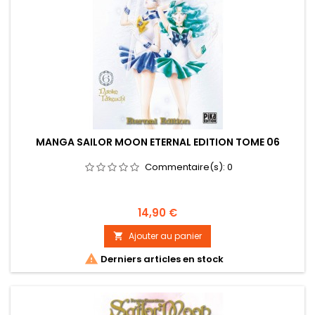
MANGA SAILOR MOON ETERNAL EDITION TOME 06
Commentaire(s):
0
Prix
14,90 €
Ajouter au panier


Derniers articles en stock