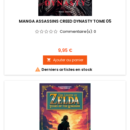
MANGA ASSASSINS CREED DYNASTY TOME 05
Commentaire(s):
0
Prix
9,95 €
Ajouter au panier


Derniers articles en stock