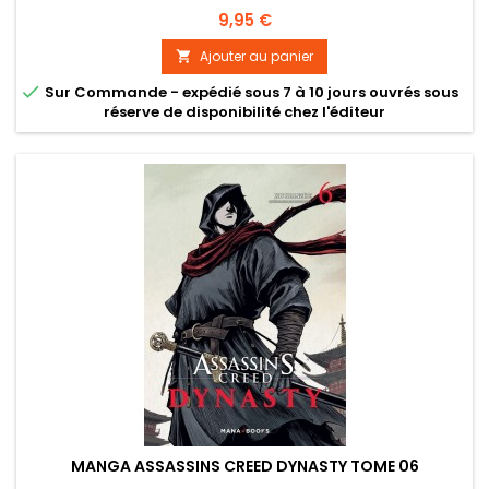
Prix
9,95 €
Ajouter au panier


Sur Commande - expédié sous 7 à 10 jours ouvrés sous
réserve de disponibilité chez l'éditeur
MANGA ASSASSINS CREED DYNASTY TOME 06