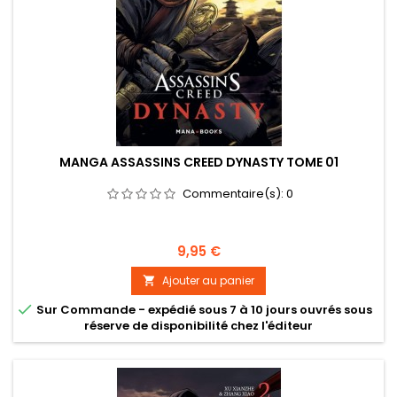
MANGA ASSASSINS CREED DYNASTY TOME 01
Commentaire(s):
0
Prix
9,95 €
Ajouter au panier


Sur Commande - expédié sous 7 à 10 jours ouvrés sous
réserve de disponibilité chez l'éditeur