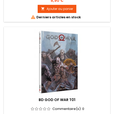
Prix
8,90 €
Ajouter au panier


Derniers articles en stock
BD GOD OF WAR T01
Commentaire(s):
0