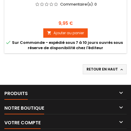
Commentaire(s):
0
Prix
9,95 €
Ajouter au panier


Sur Commande - expédié sous 7 à 10 jours ouvrés sous
réserve de disponibilité chez l'éditeur
RETOUR EN HAUT


PRODUITS

NOTRE BOUTIQUE

VOTRE COMPTE