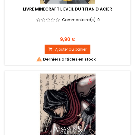
LIVRE MINECRAFT L EVEIL DU TITAN D ACIER
Commentaire(s):
0
Prix
9,90 €
Ajouter au panier


Derniers articles en stock