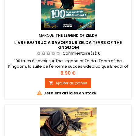
MARQUE:
THE LEGEND OF ZELDA
LIVRE 100 TRUC A SAVOIR SUR ZELDA TEARS OF THE
KINGDOM
Commentaire(s):
0
100 trucs à savoir sur The Legend of Zelda : Tears of the
Kingdom, la suite de l'énorme succès vidéoludique Breath of
the Wild...
Prix
8,90 €
Ajouter au panier


Derniers articles en stock