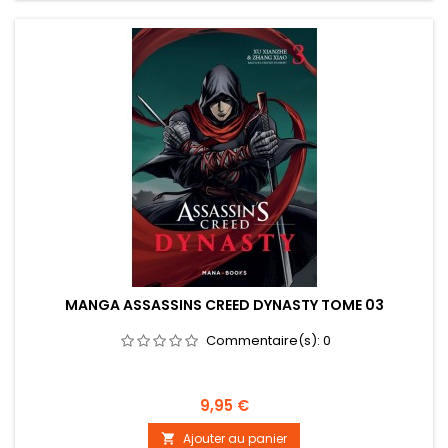
MANGA ASSASSINS CREED DYNASTY TOME 03
Commentaire(s):
0
Prix
9,95 €
Ajouter au panier
