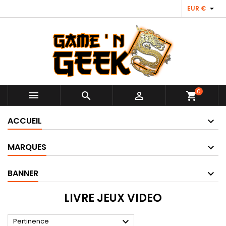

EUR €
0



shopping_cart
ACCUEIL
MARQUES
BANNER
LIVRE JEUX VIDEO

Pertinence