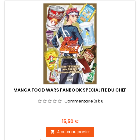
MANGA FOOD WARS FANBOOK SPECIALITE DU CHEF
Commentaire(s):
0
Prix
15,50 €
Ajouter au panier
