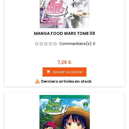
MANGA FOOD WARS TOME 09
Commentaire(s):
0
Prix
7,29 €
Ajouter au panier


Derniers articles en stock