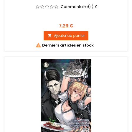
Commentaire(s):
0
Prix
7,29 €
Ajouter au panier


Derniers articles en stock