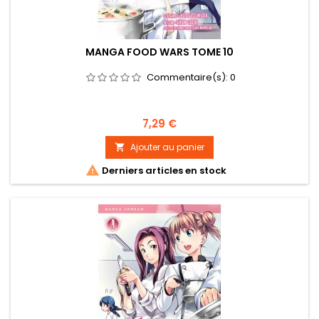
MANGA FOOD WARS TOME 10
Commentaire(s):
0
Prix
7,29 €
Ajouter au panier


Derniers articles en stock