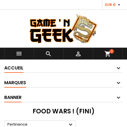

EUR €
0



shopping_cart
ACCUEIL
MARQUES
BANNER
FOOD WARS ! (FINI)

Pertinence