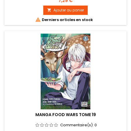
Prix
7,29 €
Ajouter au panier


Derniers articles en stock
MANGA FOOD WARS TOME 19
Commentaire(s):
0