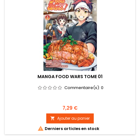
MANGA FOOD WARS TOME 01
Commentaire(s):
0
Prix
7,29 €
Ajouter au panier


Derniers articles en stock