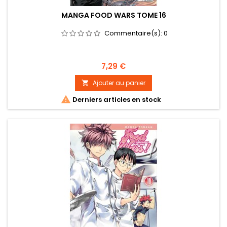
MANGA FOOD WARS TOME 16
Commentaire(s):
0
Prix
7,29 €
Ajouter au panier


Derniers articles en stock