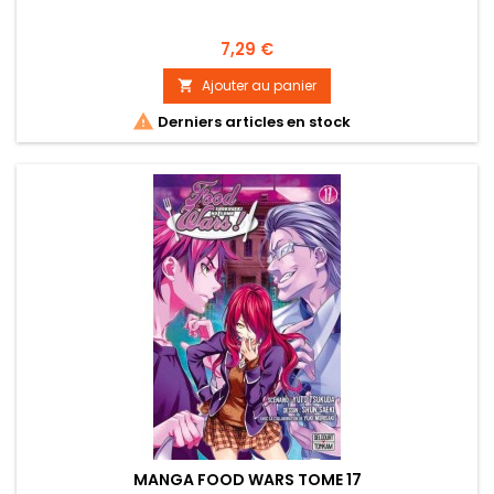
Prix
7,29 €
Ajouter au panier


Derniers articles en stock
MANGA FOOD WARS TOME 17