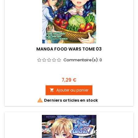
MANGA FOOD WARS TOME 03
Commentaire(s):
0
Prix
7,29 €
Ajouter au panier


Derniers articles en stock