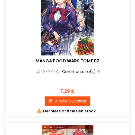
MANGA FOOD WARS TOME 02
Commentaire(s):
0
Prix
7,29 €
Ajouter au panier


Derniers articles en stock