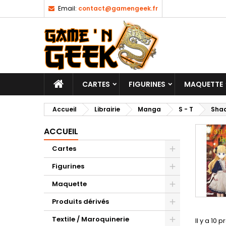
Email:
contact@gamengeek.fr
CARTES
FIGURINES
MAQUETTE
Accueil
Librairie
Manga
S - T
Sha
ACCUEIL
Cartes
Figurines
Maquette
Produits dérivés
Textile / Maroquinerie
Il y a 10 p