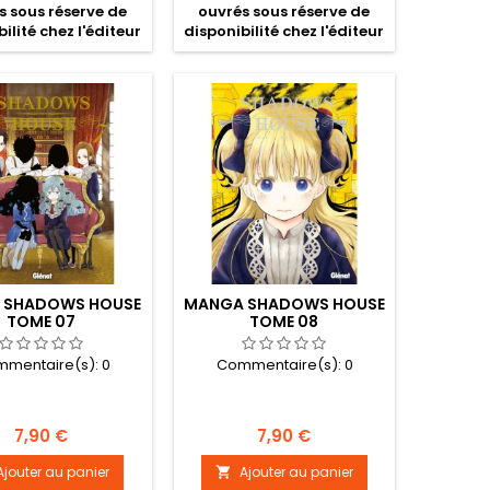
s sous réserve de
ouvrés sous réserve de
ilité chez l'éditeur
disponibilité chez l'éditeur
 SHADOWS HOUSE
MANGA SHADOWS HOUSE
TOME 07
TOME 08
mentaire(s):
0
Commentaire(s):
0
Prix
Prix
7,90 €
7,90 €
Ajouter au panier
Ajouter au panier
