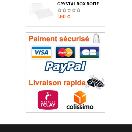
CRYSTAL BOX BOITE MASTER SYSTEM / MEGADRIVE
Prix
1,90 €