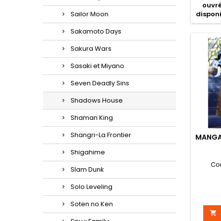
ouvré
disponi
Sailor Moon
Sakamoto Days
Sakura Wars
Sasaki et Miyano
Seven Deadly Sins
Shadows House
Shaman King
Shangri-La Frontier
MANGA
Shigahime
Co
Slam Dunk
Solo Leveling
Soten no Ken
