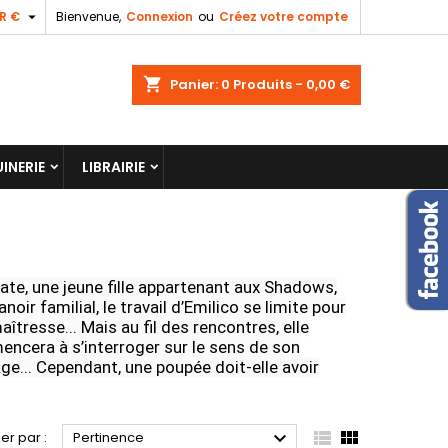

R €
Bienvenue,
Connexion
ou
Créez votre compte
shopping_cart
Panier:
0
Produits - 0,00 €
INERIE
LIBRAIRIE
ate, une jeune fille appartenant aux Shadows,
ir familial, le travail d’Emilico se limite pour
îtresse... Mais au fil des rencontres, elle
encera à s’interroger sur le sens de son
ge... Cependant, une poupée doit-elle avoir



ier par :
Pertinence