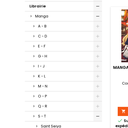
Librairie
Manga
A - B
C - D
E - F
G - H
I - J
MANGA
K - L
Co
M - N
O - P
Q - R

S - T

S
expédi
Saint Seiya