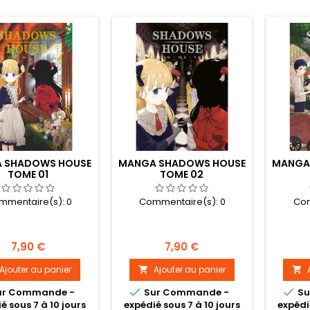
 SHADOWS HOUSE
MANGA SHADOWS HOUSE
MANGA
TOME 01
TOME 02
mmentaire(s):
0
Commentaire(s):
0
Com
Prix
Prix
7,90 €
7,90 €
Ajouter au panier
Ajouter au panier




ur Commande -
Sur Commande -
Su
é sous 7 à 10 jours
expédié sous 7 à 10 jours
expédi