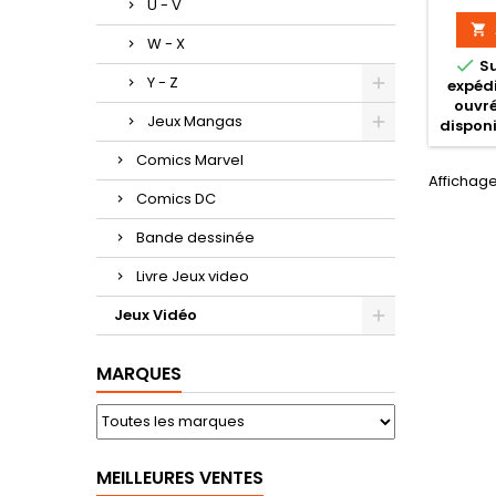
U - V

W - X

S
Y - Z
expédi
ouvré
Jeux Mangas
disponi
Comics Marvel
Affichage 
Comics DC
Bande dessinée
Livre Jeux video
Jeux Vidéo
MARQUES
MEILLEURES VENTES