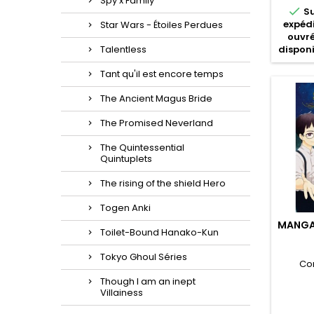
Spy x Family

S
expédi
Star Wars - Étoiles Perdues
ouvré
Talentless
disponi
Tant qu'il est encore temps
The Ancient Magus Bride
The Promised Neverland
The Quintessential
Quintuplets
The rising of the shield Hero
Togen Anki
MANGA
Toilet-Bound Hanako-Kun
Tokyo Ghoul Séries
Co
Though I am an inept
Villainess