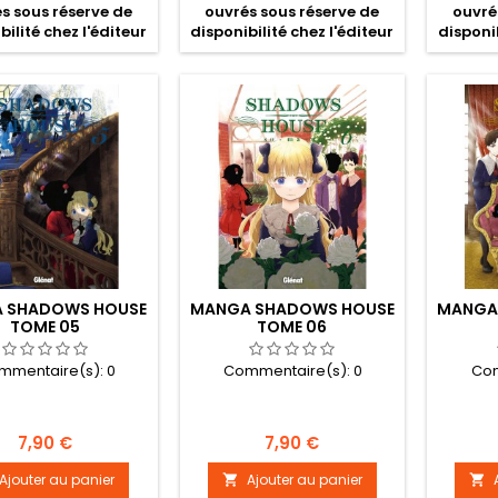
s sous réserve de
ouvrés sous réserve de
ouvré
bilité chez l'éditeur
disponibilité chez l'éditeur
disponib
 SHADOWS HOUSE
MANGA SHADOWS HOUSE
MANGA
TOME 05
TOME 06
mmentaire(s):
0
Commentaire(s):
0
Com
Prix
Prix
7,90 €
7,90 €
Ajouter au panier
Ajouter au panier

