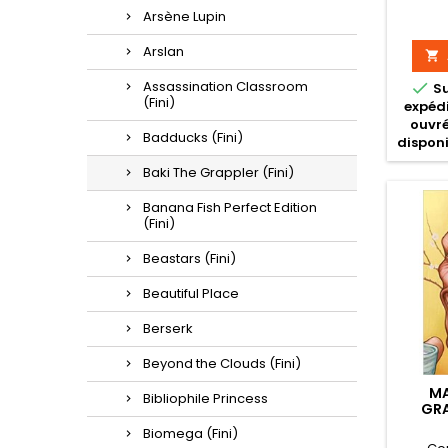
Arsène Lupin
Arslan

Assassination Classroom

S
(Fini)
expédi
ouvré
Badducks (Fini)
disponi
Baki The Grappler (Fini)
Banana Fish Perfect Edition
(Fini)
Beastars (Fini)
Beautiful Place
Berserk
Beyond the Clouds (Fini)
MA
Bibliophile Princess
GRA
ED
Biomega (Fini)