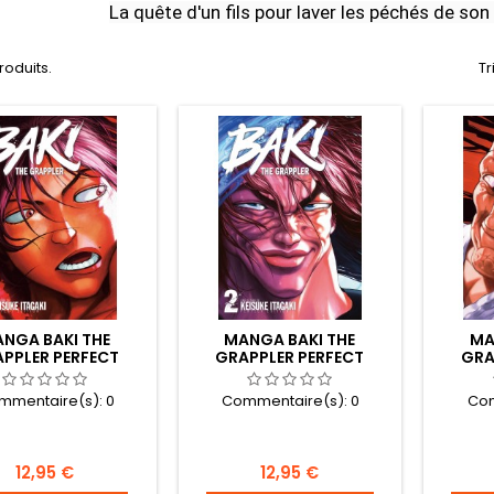
La quête d'un fils pour laver les péchés de son 
produits.
Tr
NGA BAKI THE
MANGA BAKI THE
MA
PPLER PERFECT
GRAPPLER PERFECT
GRA
ITION TOME 01
EDITION TOME 02
ED
mmentaire(s):
0
Commentaire(s):
0
Com
Prix
Prix
12,95 €
12,95 €