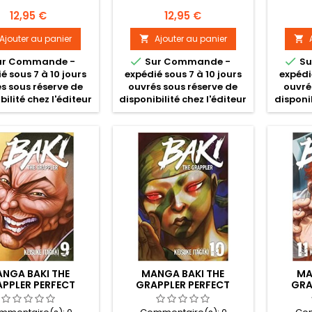
Prix
Prix
12,95 €
12,95 €
Ajouter au panier
Ajouter au panier




ur Commande -
Sur Commande -
Su
é sous 7 à 10 jours
expédié sous 7 à 10 jours
expédi
s sous réserve de
ouvrés sous réserve de
ouvré
bilité chez l'éditeur
disponibilité chez l'éditeur
disponib
NGA BAKI THE
MANGA BAKI THE
MA
PPLER PERFECT
GRAPPLER PERFECT
GRA
ITION TOME 09
EDITION TOME 10
ED