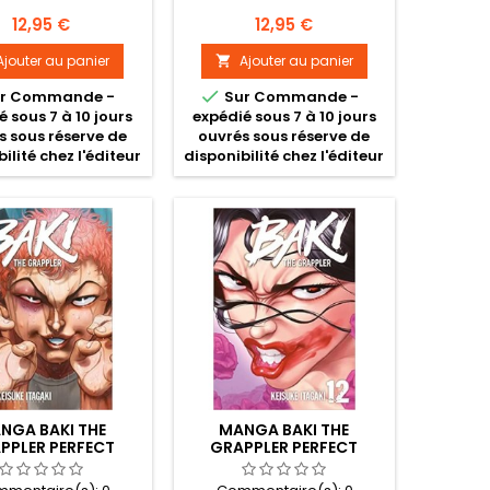
Prix
Prix
12,95 €
12,95 €
Ajouter au panier
Ajouter au panier


r Commande -
Sur Commande -
é sous 7 à 10 jours
expédié sous 7 à 10 jours
s sous réserve de
ouvrés sous réserve de
ilité chez l'éditeur
disponibilité chez l'éditeur
NGA BAKI THE
MANGA BAKI THE
PPLER PERFECT
GRAPPLER PERFECT
ITION TOME 11
EDITION TOME 12