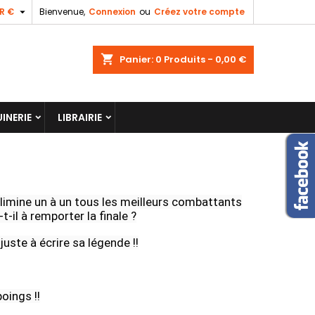

R €
Bienvenue,
Connexion
ou
Créez votre compte
shopping_cart
Panier:
0
Produits - 0,00 €
INERIE
LIBRAIRIE
élimine un à un tous les meilleurs combattants
t-il à remporter la finale ?
ste à écrire sa légende !!
oings !!