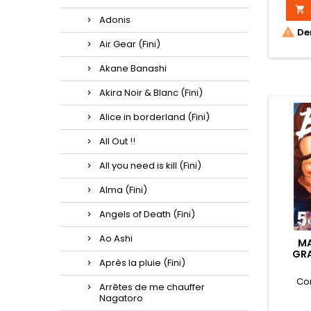

Adonis

Der
Air Gear (Fini)
Akane Banashi
Akira Noir & Blanc (Fini)
Alice in borderland (Fini)
All Out !!
All you need is kill (Fini)
Alma (Fini)
Angels of Death (Fini)
Ao Ashi
MA
GRA
Après la pluie (Fini)
ED
Co
Arrêtes de me chauffer
Nagatoro