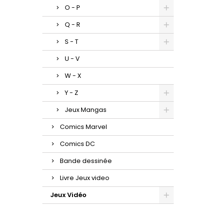
O - P
Q - R
S - T
U - V
W - X
Y - Z
Jeux Mangas
Comics Marvel
Comics DC
Bande dessinée
Livre Jeux video
Jeux Vidéo