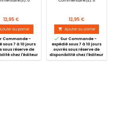
mentaire(s):
0
Commentaire(s):
0
Prix
Prix
12,95 €
12,95 €
Ajouter au panier
Ajouter au panier


r Commande -
Sur Commande -
é sous 7 à 10 jours
expédié sous 7 à 10 jours
s sous réserve de
ouvrés sous réserve de
ilité chez l'éditeur
disponibilité chez l'éditeur