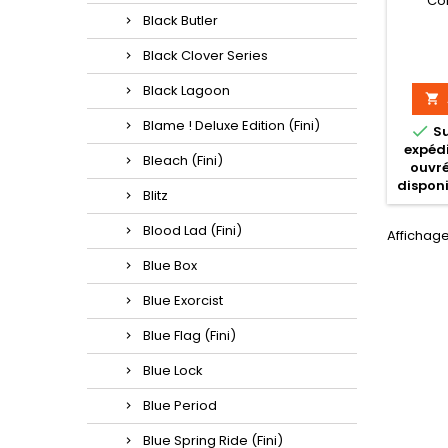
Co
Black Butler
Black Clover Series
Black Lagoon

Blame ! Deluxe Edition (Fini)

S
expédi
Bleach (Fini)
ouvré
disponi
Blitz
Blood Lad (Fini)
Affichage
Blue Box
Blue Exorcist
Blue Flag (Fini)
Blue Lock
Blue Period
Blue Spring Ride (Fini)