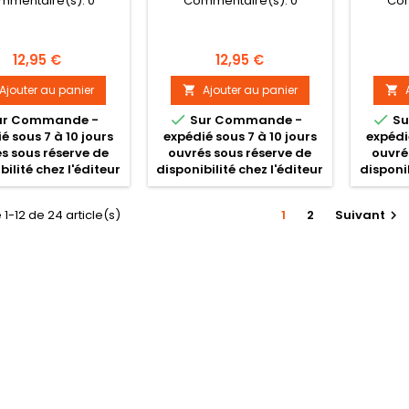
mmentaire(s):
0
Commentaire(s):
0
Com
Prix
Prix
12,95 €
12,95 €
Ajouter au panier
Ajouter au panier




ur Commande -
Sur Commande -
Su
é sous 7 à 10 jours
expédié sous 7 à 10 jours
expédi
s sous réserve de
ouvrés sous réserve de
ouvré
bilité chez l'éditeur
disponibilité chez l'éditeur
disponib
 1-12 de 24 article(s)
1
2
Suivant
