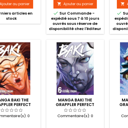
Ajouter au panier
Ajouter au panier




niers articles en
Sur Commande -
Su
stock
expédié sous 7 à 10 jours
expédi
ouvrés sous réserve de
ouvré
disponibilité chez l'éditeur
disponib
NGA BAKI THE
MANGA BAKI THE
MA
PPLER PERFECT
GRAPPLER PERFECT
GRA
ITION TOME 05
EDITION TOME 06
ED
mmentaire(s):
0
Commentaire(s):
0
Com