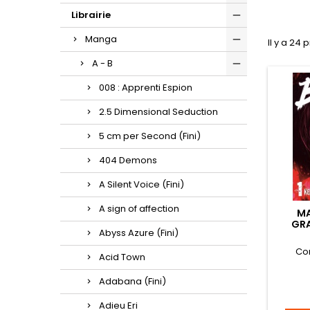
Librairie
Manga
Il y a 24 
A - B
008 : Apprenti Espion
2.5 Dimensional Seduction
5 cm per Second (Fini)
404 Demons
A Silent Voice (Fini)
A sign of affection
MA
GRA
Abyss Azure (Fini)
ED
Co
Acid Town
Adabana (Fini)
Adieu Eri