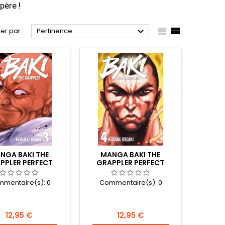
père !



ier par :
Pertinence
NGA BAKI THE
MANGA BAKI THE
PPLER PERFECT
GRAPPLER PERFECT
ITION TOME 03
EDITION TOME 04
mentaire(s):
0
Commentaire(s):
0
Prix
Prix
12,95 €
12,95 €