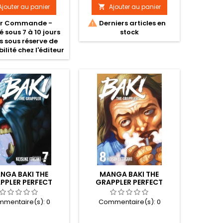
Ajouter au panier
Ajouter au panier


r Commande -
Derniers articles en
é sous 7 à 10 jours
stock
s sous réserve de
ilité chez l'éditeur
NGA BAKI THE
MANGA BAKI THE
PPLER PERFECT
GRAPPLER PERFECT
ITION TOME 07
EDITION TOME 08
mentaire(s):
0
Commentaire(s):
0