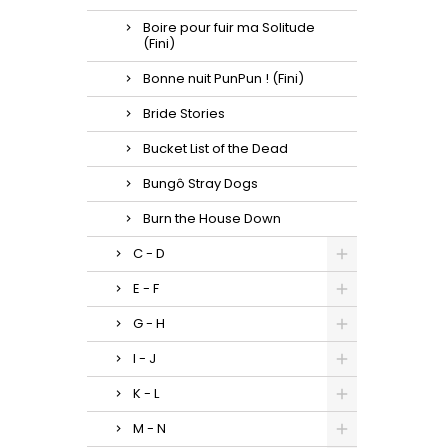
Boire pour fuir ma Solitude
(Fini)
Bonne nuit PunPun ! (Fini)
Bride Stories
Bucket List of the Dead
Bungô Stray Dogs
Burn the House Down
C - D
E - F
G - H
I - J
K - L
M - N