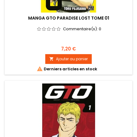
MANGA GTO PARADISE LOST TOME 01
Commentaire(s):
0
Prix
7,20 €
Ajouter au panier


Derniers articles en stock