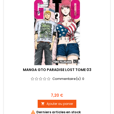
MANGA GTO PARADISE LOST TOME 03
Commentaire(s):
0
Prix
7,20 €
Ajouter au panier


Derniers articles en stock