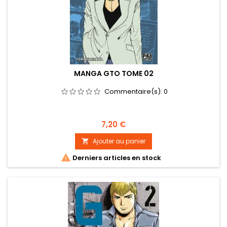
MANGA GTO TOME 02
Commentaire(s):
0
Prix
7,20 €
Ajouter au panier


Derniers articles en stock