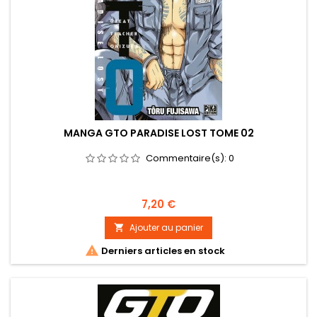
MANGA GTO PARADISE LOST TOME 02
Commentaire(s):
0
Prix
7,20 €
Ajouter au panier


Derniers articles en stock