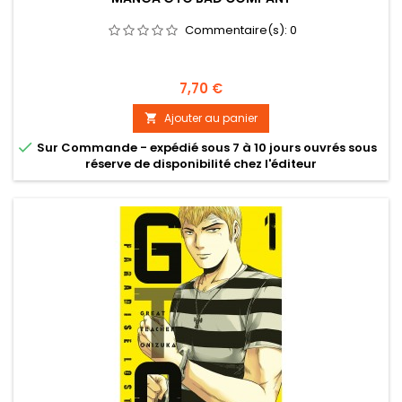
Commentaire(s):
0
Prix
7,70 €
Ajouter au panier


Sur Commande - expédié sous 7 à 10 jours ouvrés sous
réserve de disponibilité chez l'éditeur