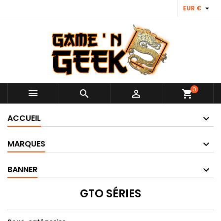

EUR €
0



shopping_cart
ACCUEIL
MARQUES
BANNER
GTO SÉRIES