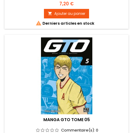
Prix
7,20 €
Ajouter au panier


Derniers articles en stock
MANGA GTO TOME 05
Commentaire(s):
0