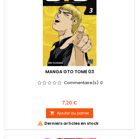
MANGA GTO TOME 03
Commentaire(s):
0
Prix
7,20 €
Ajouter au panier


Derniers articles en stock