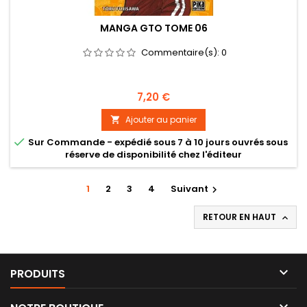
MANGA GTO TOME 06
Commentaire(s):
0
Prix
7,20 €
Ajouter au panier


Sur Commande - expédié sous 7 à 10 jours ouvrés sous
réserve de disponibilité chez l'éditeur
1
2
3
4
Suivant

RETOUR EN HAUT


PRODUITS