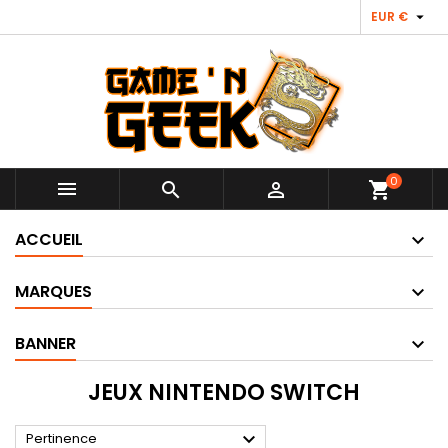

EUR €
0



shopping_cart
ACCUEIL
MARQUES
BANNER
JEUX NINTENDO SWITCH

Pertinence