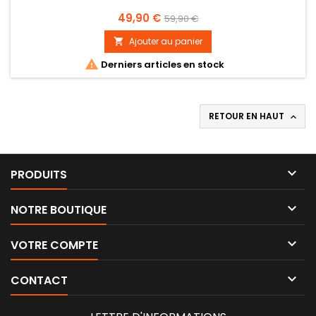
Prix
Prix
49,90 €
59,90 €
de
Ajouter au panier

base

Derniers articles en stock
RETOUR EN HAUT


PRODUITS

NOTRE BOUTIQUE

VOTRE COMPTE

CONTACT