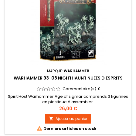
MARQUE:
WARHAMMER
WARHAMMER 93-08 NIGHTHAUNT NUEES D ESPRITS
Commentaire(s):
0
Spirit Host Warhammer Age of sigmar comprends 3 figurines
en plastique à assembler.
Prix
26,00 €
Ajouter au panier


Derniers articles en stock