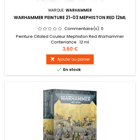
MARQUE:
WARHAMMER
WARHAMMER PEINTURE 21-03 MEPHISTON RED 12ML
Commentaire(s):
0
Peinture Citaled Couleur Mephiston Red Warhammer
Contenance : 12 ml
Prix
3,60 €
Ajouter au panier


En stock