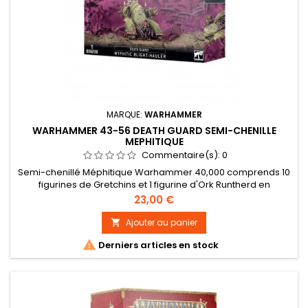
MARQUE:
WARHAMMER
WARHAMMER 43-56 DEATH GUARD SEMI-CHENILLE
MEPHITIQUE
Commentaire(s):
0
Semi-chenillé Méphitique Warhammer 40,000 comprends 10
figurines de Gretchins et 1 figurine d'Ork Runtherd en
plastique à assembler.
Prix
23,00 €
Ajouter au panier


Derniers articles en stock