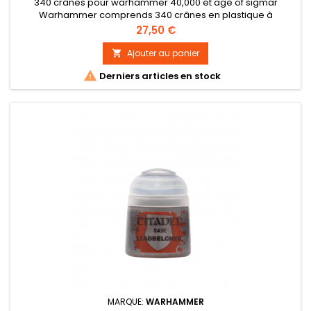
340 crânes pour warhammer 40,000 et age of sigmar
Warhammer comprends 340 crânes en plastique à
assembler.
Prix
27,50 €
Ajouter au panier


Derniers articles en stock
MARQUE:
WARHAMMER