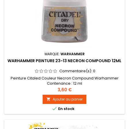
MARQUE:
WARHAMMER
WARHAMMER PEINTURE 23-13 NECRON COMPOUND 12ML
Commentaire(s):
0
Peinture Citaled Couleur Necron Compound Warhammer
Contenance : 12 ml
Prix
3,60 €
Ajouter au panier


En stock