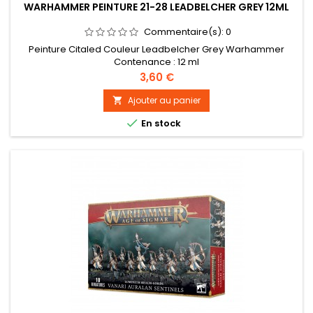
WARHAMMER PEINTURE 21-28 LEADBELCHER GREY 12ML
Commentaire(s):
0
Peinture Citaled Couleur Leadbelcher Grey Warhammer
Contenance : 12 ml
Prix
3,60 €
Ajouter au panier


En stock