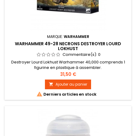
MARQUE:
WARHAMMER
WARHAMMER 49-28 NECRONS DESTROYER LOURD
LOKHUST
Commentaire(s):
0
Destroyer Lourd Lokhust Warhammer 40,000 comprends 1
figurine en plastique à assembler.
Prix
31,50 €
Ajouter au panier


Derniers articles en stock