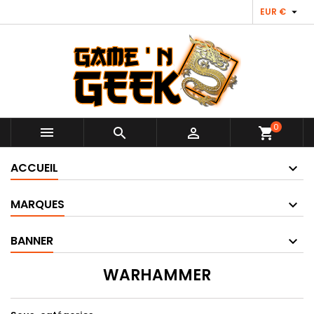

EUR €
0



shopping_cart
ACCUEIL
MARQUES
BANNER
WARHAMMER