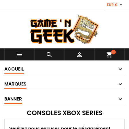

EUR €
0



shopping_cart
ACCUEIL
MARQUES
BANNER
CONSOLES XBOX SERIES
Veuillez nous excuser pour le désagrément.