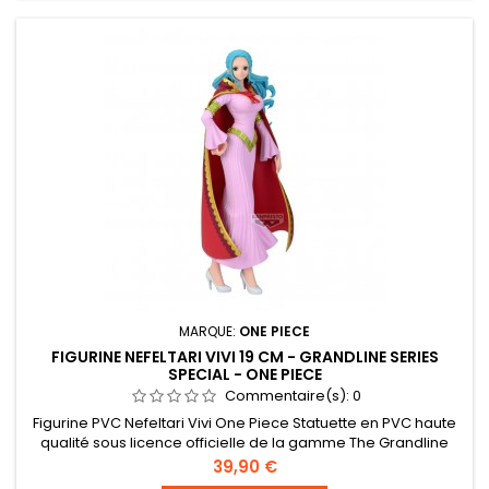
MARQUE:
ONE PIECE
FIGURINE NEFELTARI VIVI 19 CM - GRANDLINE SERIES
SPECIAL - ONE PIECE
Commentaire(s):
0
Figurine PVC Nefeltari Vivi One Piece Statuette en PVC haute
qualité sous licence officielle de la gamme The Grandline
Series Special. Taille : 19 cm environ
Prix
39,90 €