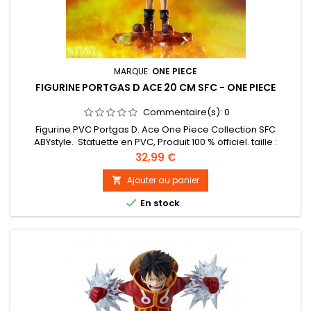
MARQUE:
ONE PIECE
FIGURINE PORTGAS D ACE 20 CM SFC - ONE PIECE
Commentaire(s):
0
Figurine PVC Portgas D. Ace One Piece Collection SFC
ABYstyle. Statuette en PVC, Produit 100 % officiel. taille :
environ 20 cm.
Prix
32,99 €
Ajouter au panier


En stock