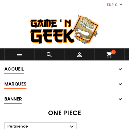

EUR €
0



shopping_cart
ACCUEIL
MARQUES
BANNER
ONE PIECE

Pertinence