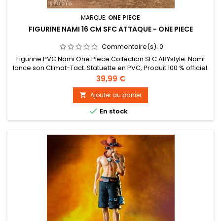
MARQUE:
ONE PIECE
FIGURINE NAMI 16 CM SFC ATTAQUE - ONE PIECE
Commentaire(s):
0
Figurine PVC Nami One Piece Collection SFC ABYstyle. Nami
lance son Climat-Tact. Statuette en PVC, Produit 100 % officiel.
taille : environ 16 cm.
Prix
39,99 €
Ajouter au panier


En stock