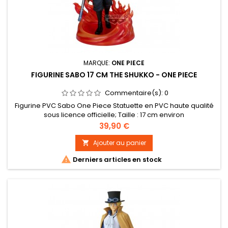
MARQUE:
ONE PIECE
FIGURINE SABO 17 CM THE SHUKKO - ONE PIECE
Commentaire(s):
0
Figurine PVC Sabo One Piece Statuette en PVC haute qualité
sous licence officielle; Taille : 17 cm environ
Prix
39,90 €
Ajouter au panier


Derniers articles en stock