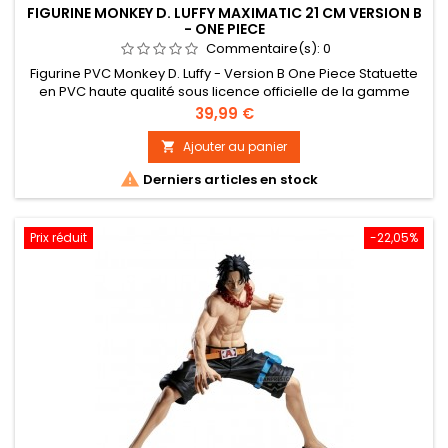
FIGURINE MONKEY D. LUFFY MAXIMATIC 21 CM VERSION B
- ONE PIECE
Commentaire(s):
0
Figurine PVC Monkey D. Luffy - Version B One Piece Statuette
en PVC haute qualité sous licence officielle de la gamme
Maximatic. Taille : 21 cm environ
Prix
39,99 €
Ajouter au panier


Derniers articles en stock
Prix réduit
-22,05%