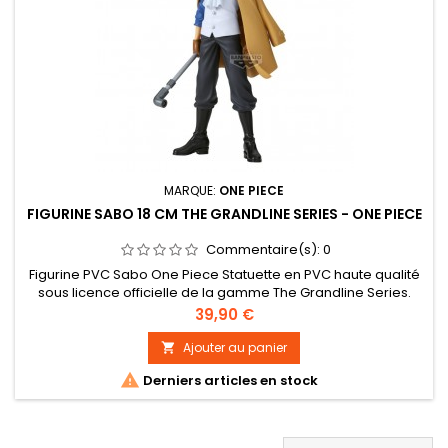
MARQUE:
ONE PIECE
FIGURINE SABO 18 CM THE GRANDLINE SERIES - ONE PIECE
Commentaire(s):
0
Figurine PVC Sabo One Piece Statuette en PVC haute qualité
sous licence officielle de la gamme The Grandline Series.
Taille : 18 cm environ
Prix
39,90 €
Ajouter au panier


Derniers articles en stock