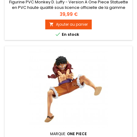
Figurine PVC Monkey D. Luffy - Version A One Piece Statuette
en PVC haute qualité sous licence officielle de la gamme
Maximatic. Taille : 21 cm environ
Prix
39,99 €
Ajouter au panier


En stock
MARQUE:
ONE PIECE