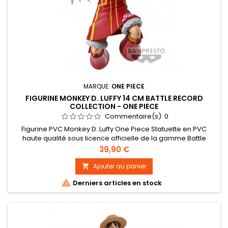
MARQUE:
ONE PIECE
FIGURINE MONKEY D. LUFFY 14 CM BATTLE RECORD
COLLECTION - ONE PIECE
Commentaire(s):
0
Figurine PVC Monkey D. Luffy One Piece Statuette en PVC
haute qualité sous licence officielle de la gamme Battle
Record Collection Taille : 14 cm environ
Prix
39,90 €
Ajouter au panier


Derniers articles en stock