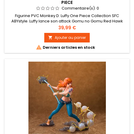
PIECE
Commentaire(s):
0
Figurine PVC Monkey D. Luffy One Piece Collection SFC
ABYstyle. Luffy lance son attack Gomu no Gomu Red Hawk
Statuette en PVC, Produit 100 % officiel. taille : environ 16 cm.
Prix
39,99 €
Ajouter au panier


Derniers articles en stock