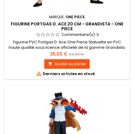
MARQUE:
ONE PIECE
FIGURINE PORTGAS D. ACE 20 CM - GRANDISTA - ONE
PIECE
Commentaire(s):
0
Figurine PVC Portgas D. Ace One Piece Statuette en PVC
haute qualité sous licence officielle de la gamme Grandista.
Taille : 20 cm environ
Prix
Prix
35,00 €
44,90 €
de
Ajouter au panier

base

Derniers articles en stock