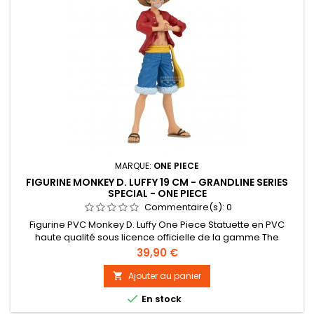
MARQUE:
ONE PIECE
FIGURINE MONKEY D. LUFFY 19 CM - GRANDLINE SERIES
SPECIAL - ONE PIECE
Commentaire(s):
0
Figurine PVC Monkey D. Luffy One Piece Statuette en PVC
haute qualité sous licence officielle de la gamme The
Grandline Series Special. Taille : 19 cm environ
Prix
39,90 €
Ajouter au panier


En stock