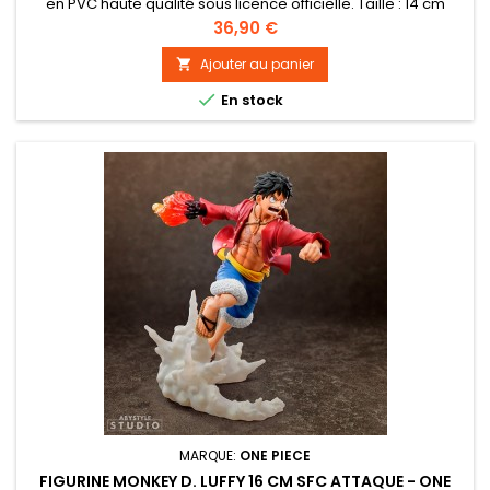
en PVC haute qualité sous licence officielle. Taille : 14 cm
environ
Prix
36,90 €
Ajouter au panier


En stock
MARQUE:
ONE PIECE
FIGURINE MONKEY D. LUFFY 16 CM SFC ATTAQUE - ONE