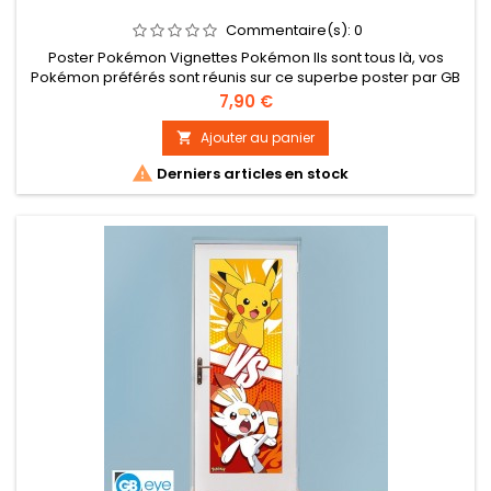
Commentaire(s):
0
Poster Pokémon Vignettes Pokémon Ils sont tous là, vos
Pokémon préférés sont réunis sur ce superbe poster par GB
eye ! - Grammage : 170 g/m² sur papier brillant. Impression
Prix
7,90 €
haute qualité en offset. - Les posters mesurent 91,5 x 61 cm. -
Certifié FSC : ce produit est issu de forêts gérées
Ajouter au panier

durablement

Derniers articles en stock