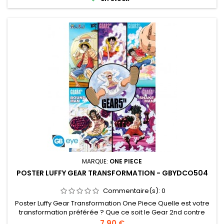
MARQUE:
ONE PIECE
POSTER LUFFY GEAR TRANSFORMATION - GBYDCO504
Commentaire(s):
0
Poster Luffy Gear Transformation One Piece Quelle est votre
transformation préférée ? Que ce soit le Gear 2nd contre
Lucci à Enies Lobby, en passant le Gear 4th contre
Prix
7,90 €