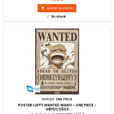
Doflamingo à Dressrosa pour finir sur la nouvelle
transformation de Luffy en Gear 5th, toutes les formes de
Ajouter au panier

combat de Luffy sont disponibles sur ce magnifique poster

En stock
One Piece par GB eye...
MARQUE:
ONE PIECE
POSTER LUFFY WANTED WANO - ONE PIECE -
GBYDCO503