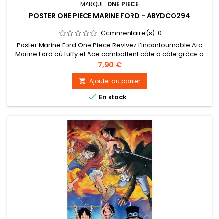
MARQUE:
ONE PIECE
POSTER ONE PIECE MARINE FORD - ABYDCO294
Commentaire(s):
0
Poster Marine Ford One Piece Revivez l’incontournable Arc
Marine Ford où Luffy et Ace combattent côte à côte grâce à
ce poster One Piece par GB eye. - Grammage : 170 g/m² sur
Prix
7,90 €
papier brillant. Impression haute qualité en offset. - Les
posters mesurent 91,5 x 61 cm. - Certifié FSC : ce produit est
Ajouter au panier

issu de forêts gérées durablement

En stock