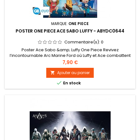
MARQUE:
ONE PIECE
POSTER ONE PIECE ACE SABO LUFFY - ABYDC0644
Commentaire(s):
0
Poster Ace Sabo &amp; Luffy One Piece Revivez
l’incontournable Arc Marine Ford où Luffy et Ace combattent
côte à côte grâce à ce poster One Piece par GB eye. -
Prix
7,90 €
Grammage : 170 g/m² sur papier brillant. Impression haute
qualité en offset. - Les posters mesurent 91,5 x 61 cm. - Certifié
Ajouter au panier

FSC : ce produit est issu de forêts gérées durablement

En stock