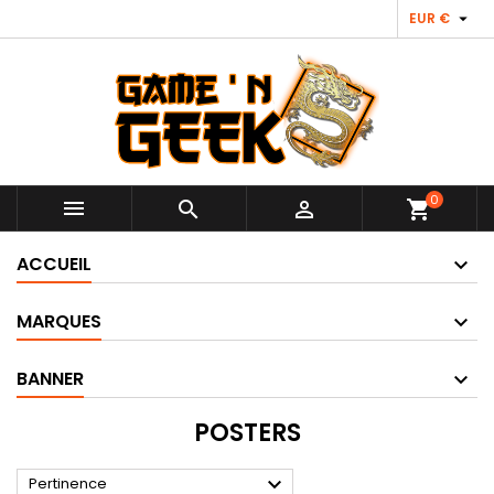

EUR €
0



shopping_cart
ACCUEIL
MARQUES
BANNER
POSTERS

Pertinence