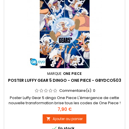
MARQUE:
ONE PIECE
POSTER LUFFY GEAR 5 DINGO - ONE PIECE - GBYDCO503
Commentaire(s):
0
Poster Luffy Gear 5 dingo One Piece L'émergence de cette
nouvelle transformation brise tous les codes de One Piece !
Découvrez toutes les facettes délirantes de Luffy en forme
Prix
7,90 €
Gear 5th grâce à ce magnifique poster par GB eye ! -
Grammage : 170 g/m² sur papier brillant. Impression haute
Ajouter au panier

qualité en offset. - Les posters mesurent 91,5 x 61 cm. -

En stock
Certifié...