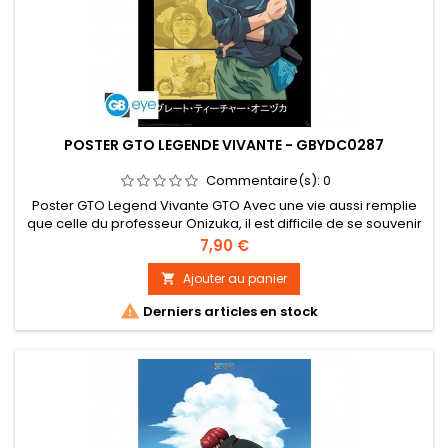
POSTER GTO LEGENDE VIVANTE - GBYDC0287
Commentaire(s):
0
Poster GTO Legend Vivante GTO Avec une vie aussi remplie
que celle du professeur Onizuka, il est difficile de se souvenir
quel est le moment le plus marquant de sa carrière !
Prix
7,90 €
Retrouvez toutes les aventures les plus mémorables du
professeur le plus cool du Japon sur ce magnifique poster
Ajouter au panier

GTO par GB eye ! - Grammage : 170 g/m² sur papier brillant....

Derniers articles en stock