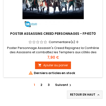
POSTER ASSASSINS CREED PERSONNAGES - FP4070
Commentaire(s):
0
Poster Personnage Assassin's Creed Rejoignez la Confrérie
des Assassins et combattez les Templiers aux côtés des
meilleurs Assassins de l'histoire ! Ils n'attendent plus que vous
Prix
7,90 €
sur ce poster Assassin's Creed par GB eye. - Grammage : 170
g/m² sur papier brillant. Impression haute qualité en offset. -
Ajouter au panier

Les posters mesurent 91,5 x 61 cm. - Certifié FSC :...

Derniers articles en stock
1
2
3
Suivant

RETOUR EN HAUT
