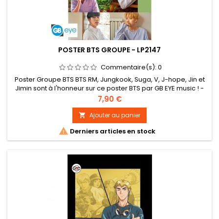
POSTER BTS GROUPE - LP2147
Commentaire(s):
0
Poster Groupe BTS BTS RM, Jungkook, Suga, V, J-hope, Jin et
Jimin sont à l'honneur sur ce poster BTS par GB EYE music ! -
Grammage : 170 g/m² sur papier brillant. Impression haute
Prix
7,90 €
qualité en offset. - Les posters mesurent 91,5 x 61 cm. - Certifié
FSC : ce produit est issu de forêts gérées durablement
Ajouter au panier


Derniers articles en stock