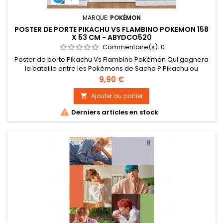
MARQUE:
POKÉMON
POSTER DE PORTE PIKACHU VS FLAMBINO POKEMON 158
X 53 CM - ABYDCO520
Commentaire(s):
0
Poster de porte Pikachu Vs Flambino Pokémon Qui gagnera
la bataille entre les Pokémons de Sacha ? Pikachu ou
Flambino ? Rendez votre porte beaucoup plus attrayante
Prix
9,90 €
avec ce poster par GB Eye. - Grammage exceptionnel
exclusif ABYstyle : 170 g/m² sur papier brillant. Impression
Ajouter au panier

haute qualité en offset. - Dimensions : 53 x 158 cm.

Derniers articles en stock