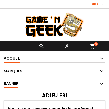

EUR €
0



shopping_cart
ACCUEIL
MARQUES
BANNER
ADIEU ERI
Veuillez nous excuser pour le désagrément.