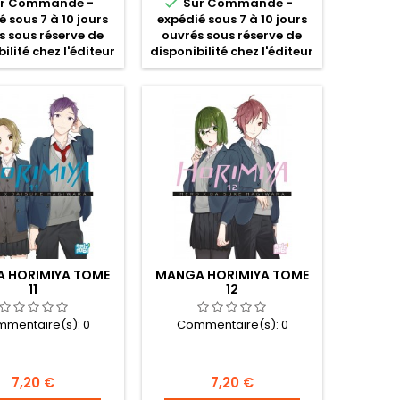

r Commande -
Sur Commande -
é sous 7 à 10 jours
expédié sous 7 à 10 jours
s sous réserve de
ouvrés sous réserve de
ilité chez l'éditeur
disponibilité chez l'éditeur
 HORIMIYA TOME
MANGA HORIMIYA TOME
11
12
mentaire(s):
0
Commentaire(s):
0
Prix
Prix
7,20 €
7,20 €