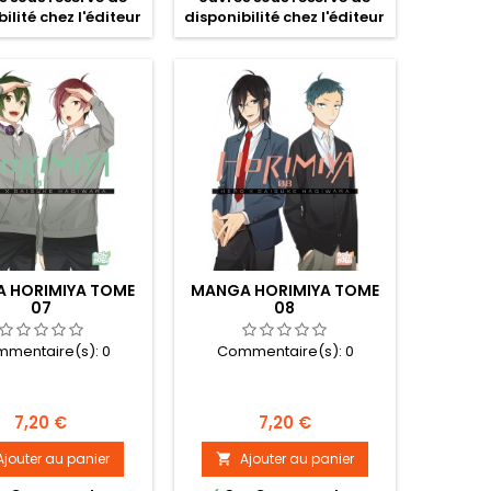
ilité chez l'éditeur
disponibilité chez l'éditeur
 HORIMIYA TOME
MANGA HORIMIYA TOME
07
08
mentaire(s):
0
Commentaire(s):
0
Prix
Prix
7,20 €
7,20 €
Ajouter au panier
Ajouter au panier
