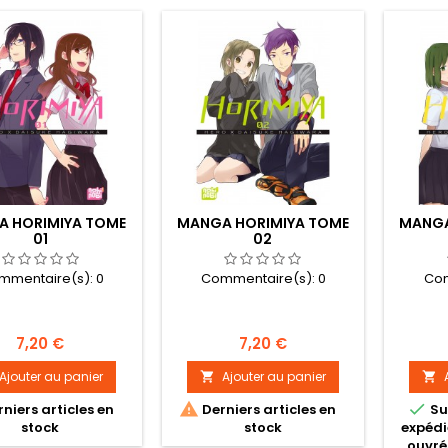
 HORIMIYA TOME
MANGA HORIMIYA TOME
MANGA
01
02
mmentaire(s):
0
Commentaire(s):
0
Com
Prix
Prix
7,20 €
7,20 €
Ajouter au panier
Ajouter au panier




niers articles en
Derniers articles en
Su
stock
stock
expédi
ouvré