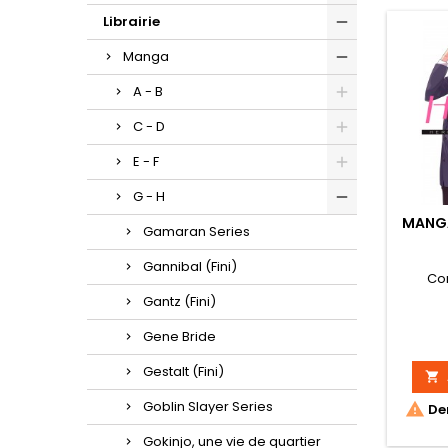
Librairie
Manga
A - B
C - D
E - F
G - H
MANGA
Gamaran Series
Gannibal (Fini)
Co
Gantz (Fini)
Gene Bride
Gestalt (Fini)

Goblin Slayer Series

Der
Gokinjo, une vie de quartier