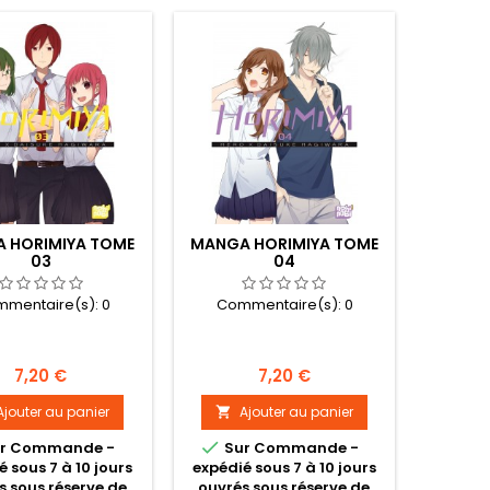
 HORIMIYA TOME
MANGA HORIMIYA TOME
03
04
mentaire(s):
0
Commentaire(s):
0
Prix
Prix
7,20 €
7,20 €
Ajouter au panier
Ajouter au panier


r Commande -
Sur Commande -
é sous 7 à 10 jours
expédié sous 7 à 10 jours
s sous réserve de
ouvrés sous réserve de