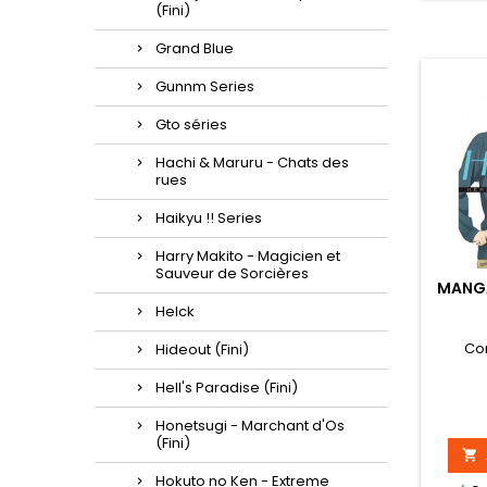
(Fini)
Grand Blue
Gunnm Series
Gto séries
Hachi & Maruru - Chats des
rues
Haikyu !! Series
Harry Makito - Magicien et
Sauveur de Sorcières
MANGA
Helck
Co
Hideout (Fini)
Hell's Paradise (Fini)
Honetsugi - Marchant d'Os
(Fini)

Hokuto no Ken - Extreme