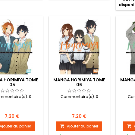
disponib
 HORIMIYA TOME
MANGA HORIMIYA TOME
MANGA
05
06
mmentaire(s):
0
Commentaire(s):
0
Com
Prix
Prix
7,20 €
7,20 €
Ajouter au panier
Ajouter au panier

