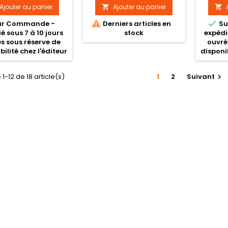
Ajouter au panier
Ajouter au panier




ur Commande -
Derniers articles en
Su
é sous 7 à 10 jours
stock
expédi
s sous réserve de
ouvré
bilité chez l'éditeur
disponib
1-12 de 18 article(s)
1
2
Suivant
