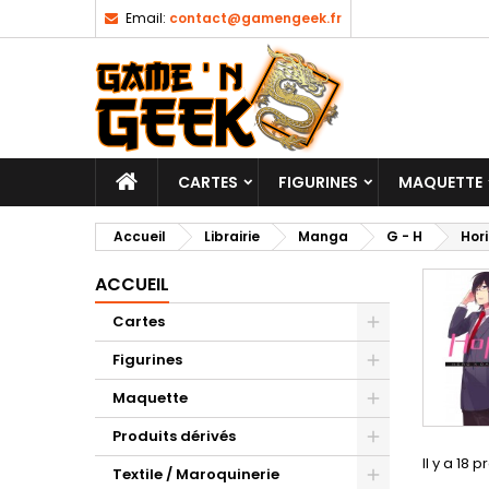
Email:
contact@gamengeek.fr
CARTES
FIGURINES
MAQUETTE
Accueil
Librairie
Manga
G - H
Hor
ACCUEIL
Cartes
Figurines
Maquette
Produits dérivés
Il y a 18 p
Textile / Maroquinerie