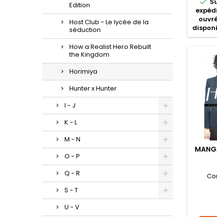

S
Edition
expédi
ouvré
Host Club - Le lycée de la
disponi
séduction
How a Realist Hero Rebuilt
the Kingdom
Horimiya
Hunter x Hunter
I - J
K - L
M - N
MANGA
O - P
Q - R
Co
S - T
U - V