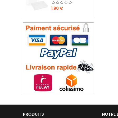
Prix
1,90 €
PRODUITS
NOTRE 