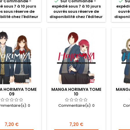


ur Commande -
Sur Commande -
Su
é sous 7 à 10 jours
expédié sous 7 à 10 jours
expédi
s sous réserve de
ouvrés sous réserve de
ouvré
bilité chez l'éditeur
disponibilité chez l'éditeur
disponib
 HORIMIYA TOME
MANGA HORIMIYA TOME
MANGA
09
10
mmentaire(s):
0
Commentaire(s):
0
Com
Prix
Prix
7,20 €
7,20 €