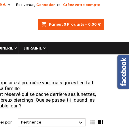

R €
Bienvenue,
Connexion
ou
Créez votre compte
shopping_cart
Panier:
0
Produits - 0,00 €
INERIE
LIBRAIRIE
populaire à première vue, mais qui est en fait
sa famille.
 et réservé qui se cache derrière ses lunettes,
breux piercings. Que se passe-t-il quand les
ble jour ?



ier par :
Pertinence