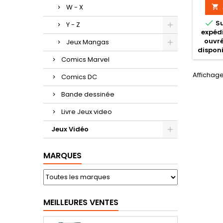
W - X


S
Y - Z
expédi
ouvré
Jeux Mangas
disponi
Comics Marvel
Affichage 
Comics DC
Bande dessinée
Livre Jeux video
Jeux Vidéo
MARQUES
MEILLEURES VENTES