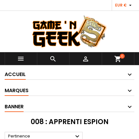

EUR €
0



shopping_cart
ACCUEIL
MARQUES
BANNER
008 : APPRENTI ESPION

Pertinence