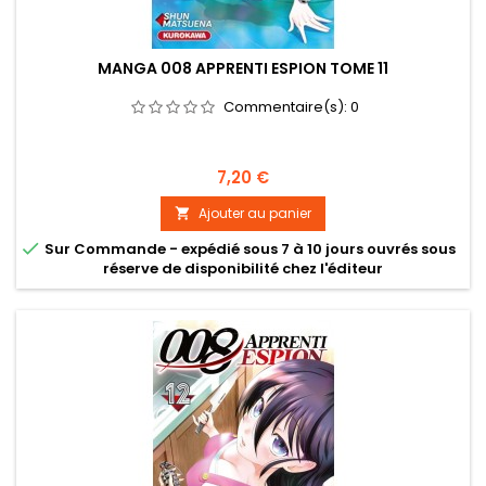
MANGA 008 APPRENTI ESPION TOME 11
Commentaire(s):
0
Prix
7,20 €
Ajouter au panier


Sur Commande - expédié sous 7 à 10 jours ouvrés sous
réserve de disponibilité chez l'éditeur