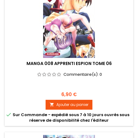
MANGA 008 APPRENTI ESPION TOME 06
Commentaire(s):
0
Prix
6,90 €
Ajouter au panier


Sur Commande - expédié sous 7 à 10 jours ouvrés sous
réserve de disponibilité chez l'éditeur