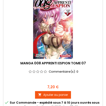
MANGA 008 APPRENTI ESPION TOME 07
Commentaire(s):
0
Prix
7,20 €
Ajouter au panier


Sur Commande - expédié sous 7 à 10 jours ouvrés sous