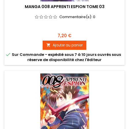
MANGA 008 APPRENTI ESPION TOME 03
Commentaire(s):
0
Prix
7,20 €
Ajouter au panier


Sur Commande - expédié sous 7 à 10 jours ouvrés sous
réserve de disponibilité chez l'éditeur