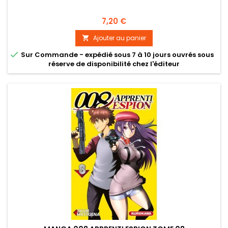
Prix
7,20 €
Ajouter au panier


Sur Commande - expédié sous 7 à 10 jours ouvrés sous
réserve de disponibilité chez l'éditeur