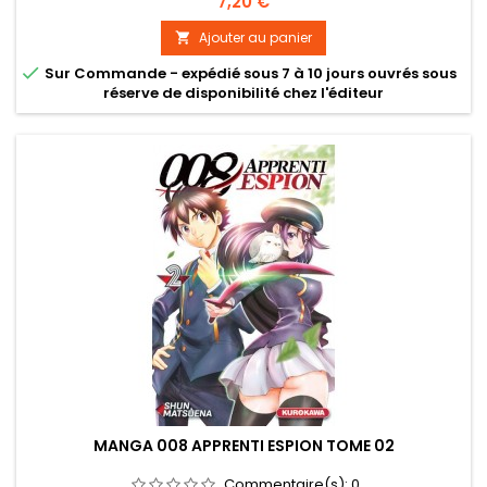
Prix
7,20 €
Ajouter au panier


Sur Commande - expédié sous 7 à 10 jours ouvrés sous
réserve de disponibilité chez l'éditeur
MANGA 008 APPRENTI ESPION TOME 02
Commentaire(s):
0