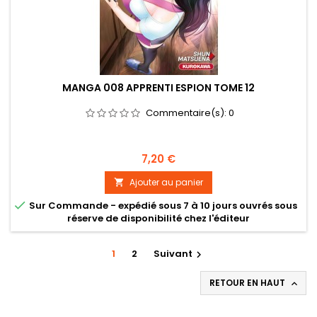
MANGA 008 APPRENTI ESPION TOME 12
Commentaire(s):
0
Prix
7,20 €
Ajouter au panier


Sur Commande - expédié sous 7 à 10 jours ouvrés sous
réserve de disponibilité chez l'éditeur
1
2
Suivant

RETOUR EN HAUT
