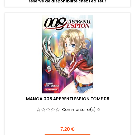
réserve de disponibilité chez l'éditeur
MANGA 008 APPRENTI ESPION TOME 09
Commentaire(s):
0
Prix
7,20 €