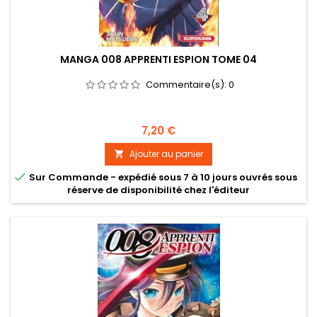
MANGA 008 APPRENTI ESPION TOME 04
Commentaire(s):
0
Prix
7,20 €
Ajouter au panier


Sur Commande - expédié sous 7 à 10 jours ouvrés sous
réserve de disponibilité chez l'éditeur