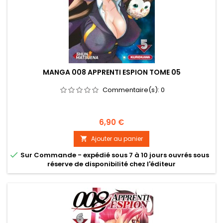
MANGA 008 APPRENTI ESPION TOME 05
Commentaire(s):
0
Prix
6,90 €
Ajouter au panier


Sur Commande - expédié sous 7 à 10 jours ouvrés sous
réserve de disponibilité chez l'éditeur