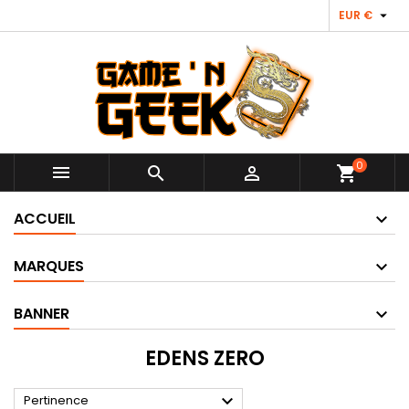

EUR €
0



shopping_cart
ACCUEIL
MARQUES
BANNER
EDENS ZERO

Pertinence