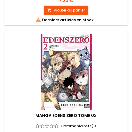
Prix
7,20 €
Ajouter au panier


Derniers articles en stock
MANGA EDENS ZERO TOME 02
Commentaire(s):
0