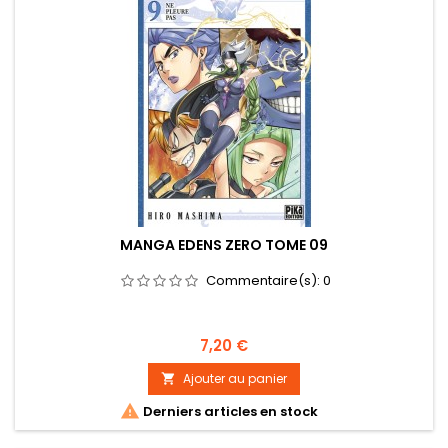
MANGA EDENS ZERO TOME 09
Commentaire(s):
0
Prix
7,20 €
Ajouter au panier


Derniers articles en stock