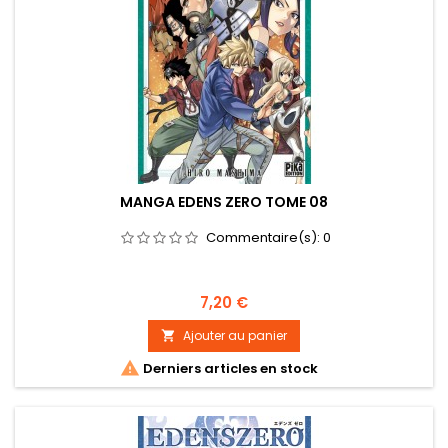
MANGA EDENS ZERO TOME 08
Commentaire(s):
0
Prix
7,20 €
Ajouter au panier


Derniers articles en stock