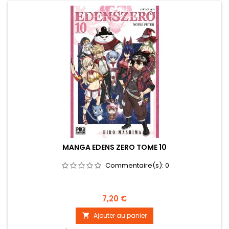
MANGA EDENS ZERO TOME 10
Commentaire(s):
0
Prix
7,20 €
Ajouter au panier
