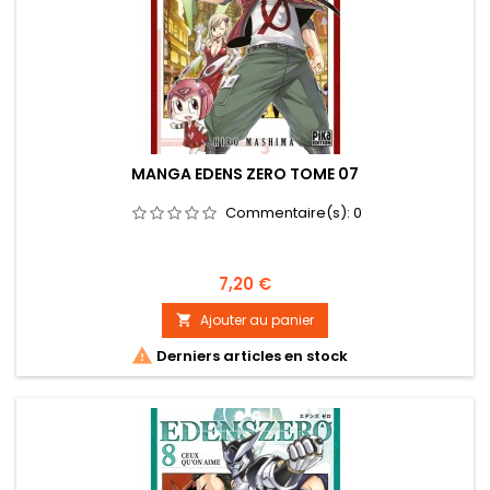
MANGA EDENS ZERO TOME 07
Commentaire(s):
0
Prix
7,20 €
Ajouter au panier


Derniers articles en stock