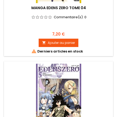
MANGA EDENS ZERO TOME 04
Commentaire(s):
0
Prix
7,20 €
Ajouter au panier


Derniers articles en stock