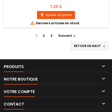
Prix
7,20 €
Ajouter au panier


Derniers articles en stock
1
2
3
Suivant

RETOUR EN HAUT


PRODUITS

NOTRE BOUTIQUE

VOTRE COMPTE

CONTACT