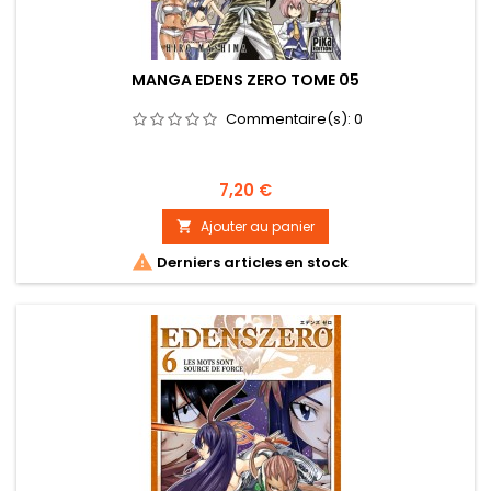
MANGA EDENS ZERO TOME 05
Commentaire(s):
0
Prix
7,20 €
Ajouter au panier


Derniers articles en stock