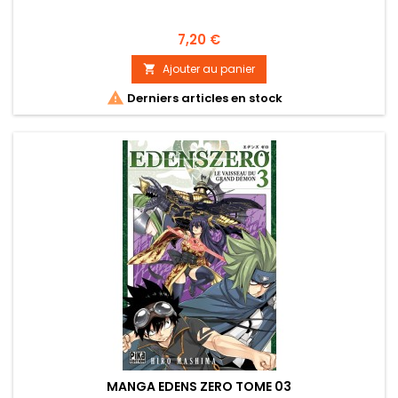
Prix
7,20 €
Ajouter au panier


Derniers articles en stock
MANGA EDENS ZERO TOME 03